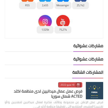
RSS
2,455
Messenger
25,742
1,525k
75,274
مشاركات عشوائية
مشاركات عشوائية
المشاركات الشائعة
19 مايو 2022
فرص عمل عمال ميدانيين لدى منظمة اكتد
ACTED شمال سوريا
فرص عمل الإعلان عن مجموعة وظائف شاغرة لعمال ميدانيين (مهنيين و/أو
تقنيين) المشروع: المشاريع التي تغطيها منظمة أكتد في …