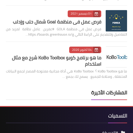
01 ديسمبر 2021
فرص عمل في منظمة Goal شمال حلب وإدلب
فرص عمل في منظمة GOLA #عفرين عامل نظافة لمزيد من
التفاصيل وللتقديم على الرابط التالي https://boards.greenhouse.io/g…
04 أكتوبر 2020
ما هو برنامج كوبو KoBo Toolbox شرح مع مثال
استخدام
ما هو KoBo Toolbox ؟ KoBo Toolbox هي أداة مجانية مفتوحة المصدر لجمع البيانات
المتنقلة ، ومتاحة للجميع. يسمح لك بجمع …
المشاركات الأخيرة
التسميات
#الحسكة