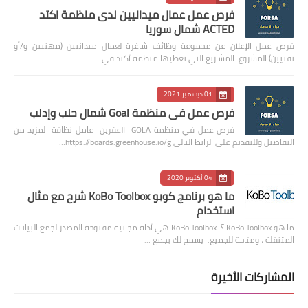
فرص عمل عمال ميدانيين لدى منظمة اكتد
ACTED شمال سوريا
فرص عمل الإعلان عن مجموعة وظائف شاغرة لعمال ميدانيين (مهنيين و/أو
تقنيين) المشروع: المشاريع التي تغطيها منظمة أكتد في …
01 ديسمبر 2021
فرص عمل في منظمة Goal شمال حلب وإدلب
فرص عمل في منظمة GOLA #عفرين عامل نظافة لمزيد من
التفاصيل وللتقديم على الرابط التالي https://boards.greenhouse.io/g…
04 أكتوبر 2020
ما هو برنامج كوبو KoBo Toolbox شرح مع مثال
استخدام
ما هو KoBo Toolbox ؟ KoBo Toolbox هي أداة مجانية مفتوحة المصدر لجمع البيانات
المتنقلة ، ومتاحة للجميع. يسمح لك بجمع …
المشاركات الأخيرة