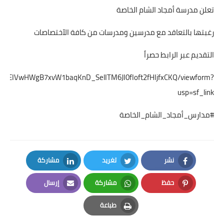
تعلن مدرسة أمجاد الشام الخاصة
رغبتها بالتعاقد مع مدرسين ومدرسات من كافة الآختصاصات
التقديم عبر الرابط حصراً
SfUWEIVwHWgB7xvW1baqKnD_SelITM6JI0fIoft2fHIjfxCKQ/viewform?
usp=sf_link
#مدارس_أمجاد_الشام_الخاصة
نشر
تغريد
مشاركة
LinkedIn
Twitter
Facebook
حفظ
مشاركة
إرسال
Email
Whatsapp
Pinterest
طباعة
Print