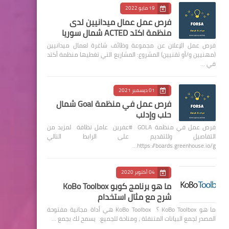
19 مايو 2022
فرص عمل عمال ميدانيين لدى
منظمة اكتد ACTED شمال سوريا
فرص عمل الإعلان عن مجموعة وظائف شاغرة لعمال ميدانيين
(مهنيين و/أو تقنيين) المشروع: المشاريع التي تغطيها منظمة أكتد
في …
01 ديسمبر 2021
فرص عمل في منظمة Goal شمال
حلب وإدلب
فرص عمل في منظمة GOLA #عفرين عامل نظافة لمزيد من
التفاصيل وللتقديم على الرابط التالي
https://boards.greenhouse.io/g…
04 أكتوبر 2020
ما هو برنامج كوبو KoBo Toolbox
شرح مع مثال استخدام
ما هو KoBo Toolbox ؟ KoBo Toolbox هي أداة مجانية مفتوحة
المصدر لجمع البيانات المتنقلة ، ومتاحة للجميع. يسمح لك بجمع …