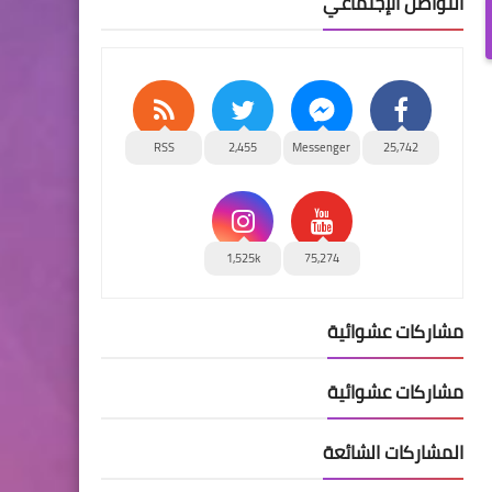
التواصل الإجتماعي
RSS
2,455
Messenger
25,742
1,525k
75,274
مشاركات عشوائية
مشاركات عشوائية
المشاركات الشائعة