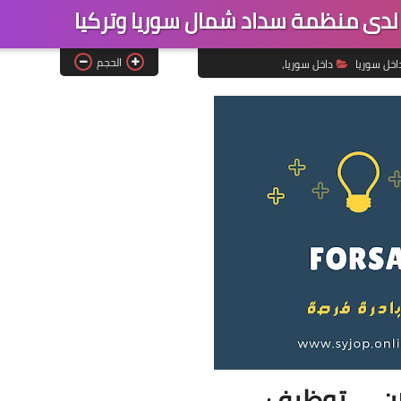
دى منظمة سداد شمال سوريا وتركيا
الحجم
اخل سوريا
داخل سوريا،
ان__توظيف