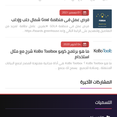
01 ديسمبر 2021
فرص عمل في منظمة Goal شمال حلب وإدلب
فرص عمل في منظمة GOLA #عفرين عامل نظافة لمزيد من
التفاصيل وللتقديم على الرابط التالي https://boards.greenhouse.io/g…
04 أكتوبر 2020
ما هو برنامج كوبو KoBo Toolbox شرح مع مثال
استخدام
ما هو KoBo Toolbox ؟ KoBo Toolbox هي أداة مجانية مفتوحة المصدر لجمع البيانات
المتنقلة ، ومتاحة للجميع. يسمح لك بجمع …
المشاركات الأخيرة
التسميات