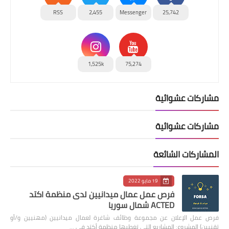
RSS
2,455
Messenger
25,742
1,525k
75,274
مشاركات عشوائية
مشاركات عشوائية
المشاركات الشائعة
19 مايو 2022
فرص عمل عمال ميدانيين لدى منظمة اكتد
ACTED شمال سوريا
فرص عمل الإعلان عن مجموعة وظائف شاغرة لعمال ميدانيين (مهنيين و/أو
تقنيين) المشروع: المشاريع التي تغطيها منظمة أكتد في …