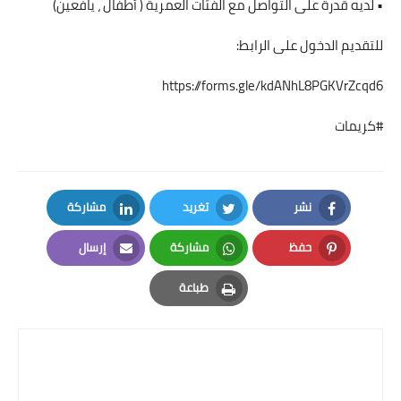
• لديه قدرة على التواصل مع الفئات العمرية ( أطفال ، يافعين)
للتقديم الدخول على الرابط:
https://forms.gle/kdANhL8PGKVrZcqd6
#كريمات
نشر
تغريد
مشاركة
LinkedIn
Twitter
Facebook
حفظ
مشاركة
إرسال
Email
Whatsapp
Pinterest
طباعة
Print