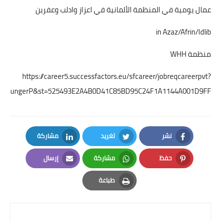
عمال يومية في المنظمة الألمانية في اعزاز وادلب وعفرين
in Azaz/Afrin/Idlib
منظمة WHH
https://career5.successfactors.eu/sfcareer/jobreqcareerpvt?
elthungerP&st=525493E2A4B0D41C85BD95C24F1A1144A001D9FF
نشر
تغريد
مشاركة
LinkedIn
Twitter
Facebook
حفظ
مشاركة
إرسال
Email
Whatsapp
Pinterest
طباعة
Print