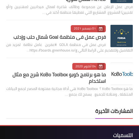
فرص عمل الإعلان عن مجموعة وظائف شاغرة لعمال ميدانيين (مهنيين و/أو
تقنيين) المشروع: المشاريع التي تغطيها منظمة أكتد في …
01 ديسمبر 2021
فرص عمل في منظمة Goal شمال حلب وإدلب
فرص عمل في منظمة GOLA #عفرين عامل نظافة لمزيد من
التفاصيل وللتقديم على الرابط التالي https://boards.greenhouse.io/g…
04 أكتوبر 2020
ما هو برنامج كوبو KoBo Toolbox شرح مع مثال
استخدام
ما هو KoBo Toolbox ؟ KoBo Toolbox هي أداة مجانية مفتوحة المصدر لجمع البيانات
المتنقلة ، ومتاحة للجميع. يسمح لك بجمع …
المشاركات الأخيرة
التسميات