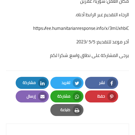
مكان العمل: سوريا/ عفرين
الرجاء التقديم عبر الرابط أدناه.
https://ee.humanitarianresponse.info/x/3mUxhbiC
أخر موعد للتقديم: 5/5 /2023
يرجى المشاركة على نطاق واسع، شكرا لكم
نشر
تغريد
مشاركة
LinkedIn
Twitter
Facebook
حفظ
مشاركة
إرسال
Email
Whatsapp
Pinterest
طباعة
Print