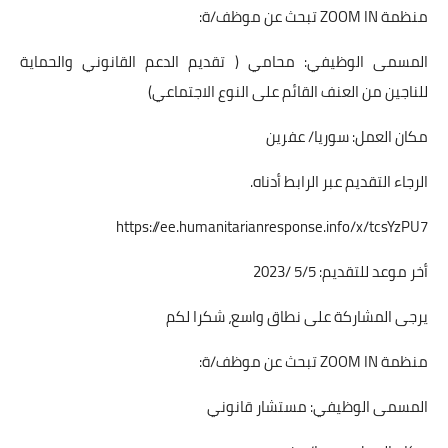
منظمة ZOOM IN تبحث عن موظف/ة:
المسمى الوظيفي: محامي ( تقديم الدعم القانوني والحماية
للناجين من العنف القائم على النوع الاجتماعي)
مكان العمل: سوريا/ عفرين
الرجاء التقديم عبر الرابط أدناه.
https://ee.humanitarianresponse.info/x/tcsYzPU7
أخر موعد للتقديم: 5/5 /2023
يرجى المشاركة على نطاق واسع، شكرا لكم
منظمة ZOOM IN تبحث عن موظف/ة:
المسمى الوظيفي: مستشار قانوني