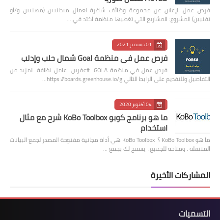
فرص عمل الإعلان عن مجموعة وظائف شاغرة لعمال ميدانيين (مهنيين و/أو
تقنيين) المشروع: المشاريع التي تغطيها منظمة أكتد في …
01 ديسمبر 2021
فرص عمل في منظمة Goal شمال حلب وإدلب
فرص عمل في منظمة GOLA #عفرين عامل نظافة لمزيد من
التفاصيل وللتقديم على الرابط التالي https://boards.greenhouse.io/g…
04 أكتوبر 2020
ما هو برنامج كوبو KoBo Toolbox شرح مع مثال
استخدام
ما هو KoBo Toolbox ؟ KoBo Toolbox هي أداة مجانية مفتوحة المصدر لجمع البيانات
المتنقلة ، ومتاحة للجميع. يسمح لك بجمع …
المشاركات الأخيرة
التسميات