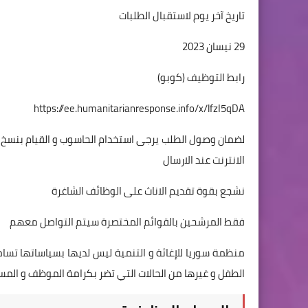
تاريخ آخر يوم لاستقبال الطلبات
29 نيسان 2023
رابط التوظيف (كوبو)
https://ee.humanitarianresponse.info/x/lfzI5qDA
لضمان وصول الطلب يرجى استخدام الحاسوب و القيام بنسخ ا
الانترنت عند الارسال
نشجع بقوة تقديم الاناث على الوظائف الشاغرة
فقط المرشحين بالقوائم المختصرة سيتم التواصل معهم
منظمة سوريا للإغاثة و التنمية ليس لديها بسياساتها تسام
الطفل و غيرها من الحالات التي تضر بكرامة الموظف و المس