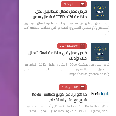
19 مايو 2022
فرص عمل عمال ميدانيين لدى
منظمة اكتد ACTED شمال سوريا
فرص عمل الإعلان عن مجموعة وظائف شاغرة لعمال ميدانيين
(مهنيين و/أو تقنيين) المشروع: المشاريع التي تغطيها منظمة أكتد
في …
01 ديسمبر 2021
فرص عمل في منظمة Goal شمال
حلب وإدلب
فرص عمل في منظمة GOLA #عفرين عامل نظافة لمزيد من
التفاصيل وللتقديم على الرابط التالي
https://boards.greenhouse.io/g…
04 أكتوبر 2020
ما هو برنامج كوبو KoBo Toolbox
شرح مع مثال استخدام
ما هو KoBo Toolbox ؟ KoBo Toolbox هي أداة مجانية مفتوحة
المصدر لجمع البيانات المتنقلة ، ومتاحة للجميع. يسمح لك بجمع …