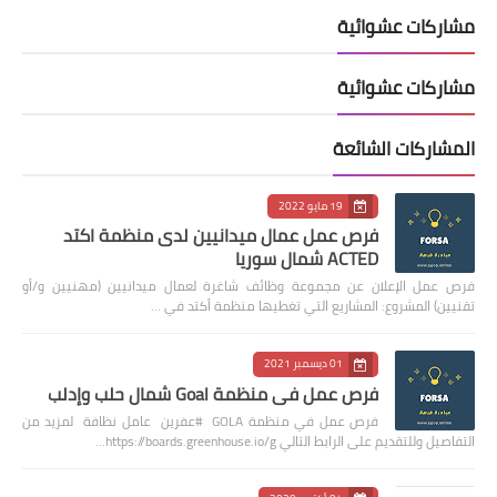
مشاركات عشوائية
مشاركات عشوائية
المشاركات الشائعة
19 مايو 2022
فرص عمل عمال ميدانيين لدى منظمة اكتد
ACTED شمال سوريا
فرص عمل الإعلان عن مجموعة وظائف شاغرة لعمال ميدانيين (مهنيين و/أو
تقنيين) المشروع: المشاريع التي تغطيها منظمة أكتد في …
01 ديسمبر 2021
فرص عمل في منظمة Goal شمال حلب وإدلب
فرص عمل في منظمة GOLA #عفرين عامل نظافة لمزيد من
التفاصيل وللتقديم على الرابط التالي https://boards.greenhouse.io/g…