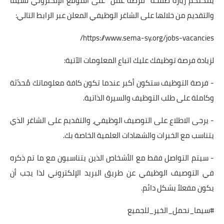
يمكنكم زيارة صفحة "فرصة عمل" على الموقع الإلكتروني لسيما
والتقديم من خلالها على الشاغر الوظيفي المعلن عبر الرابط التالي:
https://www.sema-sy.org/jobs-vacancies/
لزيادة فرصة توظيفك عليك اتباع المعلومات الآتية:
- فرصة التوظيف ستكون أكبر عندما تكون كافة معلوماتك مُحدّثة
وكاملة على طلب التوظيف والسيرة الذاتية.
- يرجى الاطلاع على التوصيف الوظيفي، والتقديم على الشاغر الذي
يتناسب مع الخبرات والشهادات العلمية الخاصة بك.
- سيتم التواصل فقط مع الأشخاص الذين يتناسبون مع ما تم ذكره
في التوصيف الوظيفي عن طريق البريد الإلكتروني لذا يجب أن
يكون مفعلاً بشكل دائم.
#سيما_نحمل_الخير_للجميع