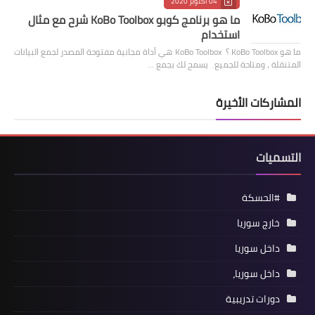
04 أكتوبر 2020
ما هو برنامج كوبو KoBo Toolbox شرح مع مثال
استخدام
ما هو KoBo Toolbox ؟ KoBo Toolbox هي أداة مجانية مفتوحة المصدر لجمع البيانات
المتنقلة ، ومتاحة للجميع. يسمح لك بجمع …
المشاركات الأخيرة
التسميات
#الحسكة
خارج سوريا
داخل سوريا
داخل سوريا،
دورات تدريبية