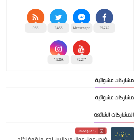
RSS
2,455
Messenger
25,742
1,525k
75,274
مشاركات عشوائية
مشاركات عشوائية
المشاركات الشائعة
19 مايو 2022
فرص عمل عمال ميدانيين لدى منظمة اكتد