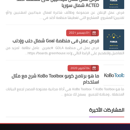
ACTED شمال سوريا
فرص عمل الإعلان عن مجموعة وظائف شاغرة لعمال ميدانيين (مهنيين و/أو
تقنيين) المشروع: المشاريع التي تغطيها منظمة أكتد في …
01 ديسمبر 2021
فرص عمل في منظمة Goal شمال حلب وإدلب
فرص عمل في منظمة GOLA #عفرين عامل نظافة لمزيد من
التفاصيل وللتقديم على الرابط التالي https://boards.greenhouse.io/g…
04 أكتوبر 2020
ما هو برنامج كوبو KoBo Toolbox شرح مع مثال
استخدام
ما هو KoBo Toolbox ؟ KoBo Toolbox هي أداة مجانية مفتوحة المصدر لجمع البيانات
المتنقلة ، ومتاحة للجميع. يسمح لك بجمع …
المشاركات الأخيرة