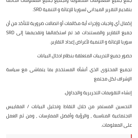
ﺟﻤﻊ ﺟﻤﻴﻊ اﻟﻤﻌﻠﻮﻣﺎت اﻟﻤﻄﻠﻮﺑﺔ وﺗﺠﻤﻴﻊ ﺟﻤﻴﻊ اﻟﻤﻌﻠﻮﻣﺎت اﻟﺨﺎﺻﺔ
ﺑﺘﻘﺪﻳﻢ اﻟﺘﻘﺮﻳﺮ اﻟﻤﻴﺪاﻧﻲ لسوريا للإغاثة و التنمية SRD.
إكمال أي واجبات وإجراء أية مكالمات أو اتصالات ضرورية للتأكد من أن
جميع التقارير والمستندات قد تم استكمالها وتقديمها إلى SRD
سوريا للإغاثة و التنمية لأغراض إعداد التقارير.
حضور جميع التدريبات المتعلقة بنظام ادخال البيانات
تجميع المحتوى الذي أنشأه المستخدم بما يتماشى مع سياسة
الإشراف لكل مجتمع
إنشاء التقويمات التحريرية والجداول.
التحسين المستمر من خلال التقاط وتحليل البيانات / المقاييس
الاجتماعية المناسبة ، والرؤية وأفضل الممارسات ، ومن ثم العمل
على المعلومات.