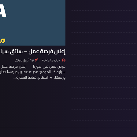
إعلان فرصة عمل – سائق سيار
FORSASYJOP
19 أبريل 2026
فرص عمل في سوريا إعلان فرصة عمل – س
سيارة 📍 الموقع: مدينة عفرين وريفها تع
وريفها. 🔹 المهام: قيادة السيارة…