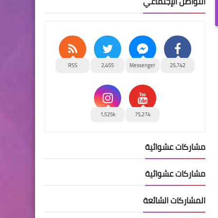
التواصل الإجتماعي
RSS
2,455
Messenger
25,742
1,525k
75,274
مشاركات عشوائية
مشاركات عشوائية
المشاركات الشائعة