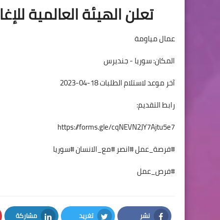
تعلن الهيئة العالمية للإغ
عمال مياومة
المكان: سوريا - جنديرس
آخر موعد لاستلام الطلبات 18-04-2023
رابط التقديم:
https://forms.gle/cqNEVN2JY7Ajtu5e7
#فرصة_عمل #انصر #مع_الانسان #سوريا
#فرص_عمل
نشر
تغريد
مشاركة