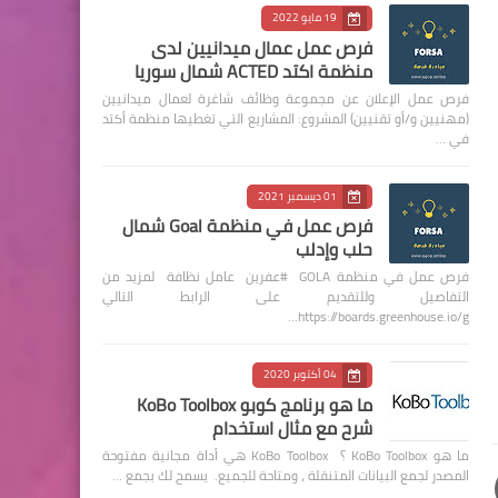
19 مايو 2022
فرص عمل عمال ميدانيين لدى
منظمة اكتد ACTED شمال سوريا
فرص عمل الإعلان عن مجموعة وظائف شاغرة لعمال ميدانيين
(مهنيين و/أو تقنيين) المشروع: المشاريع التي تغطيها منظمة أكتد
في …
01 ديسمبر 2021
فرص عمل في منظمة Goal شمال
حلب وإدلب
فرص عمل في منظمة GOLA #عفرين عامل نظافة لمزيد من
التفاصيل وللتقديم على الرابط التالي
https://boards.greenhouse.io/g…
04 أكتوبر 2020
ما هو برنامج كوبو KoBo Toolbox
شرح مع مثال استخدام
ما هو KoBo Toolbox ؟ KoBo Toolbox هي أداة مجانية مفتوحة
المصدر لجمع البيانات المتنقلة ، ومتاحة للجميع. يسمح لك بجمع …