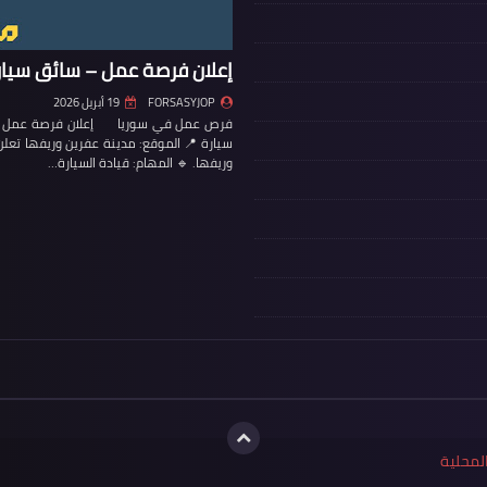
إعلان فرصة عمل – سائق سيار
FORSASYJOP
19 أبريل 2026
فرص عمل في سوريا إعلان فرصة عمل – س
سيارة 📍 الموقع: مدينة عفرين وريفها تع
وريفها. 🔹 المهام: قيادة السيارة…
لمحلية