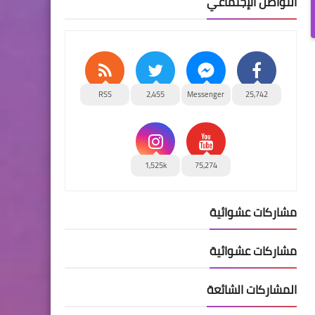
التواصل الإجتماعي
RSS
2,455
Messenger
25,742
1,525k
75,274
مشاركات عشوائية
مشاركات عشوائية
المشاركات الشائعة