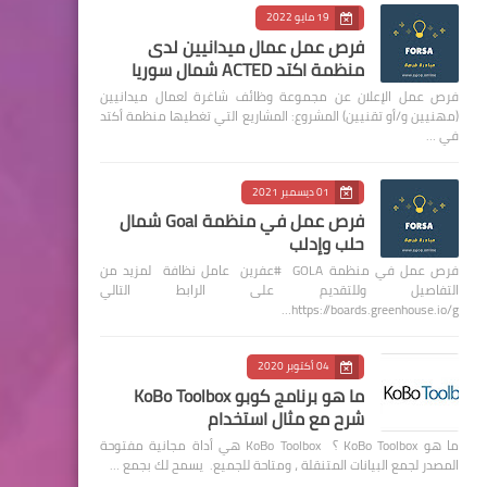
19 مايو 2022
فرص عمل عمال ميدانيين لدى
منظمة اكتد ACTED شمال سوريا
فرص عمل الإعلان عن مجموعة وظائف شاغرة لعمال ميدانيين
(مهنيين و/أو تقنيين) المشروع: المشاريع التي تغطيها منظمة أكتد
في …
01 ديسمبر 2021
فرص عمل في منظمة Goal شمال
حلب وإدلب
فرص عمل في منظمة GOLA #عفرين عامل نظافة لمزيد من
التفاصيل وللتقديم على الرابط التالي
https://boards.greenhouse.io/g…
04 أكتوبر 2020
ما هو برنامج كوبو KoBo Toolbox
شرح مع مثال استخدام
ما هو KoBo Toolbox ؟ KoBo Toolbox هي أداة مجانية مفتوحة
المصدر لجمع البيانات المتنقلة ، ومتاحة للجميع. يسمح لك بجمع …