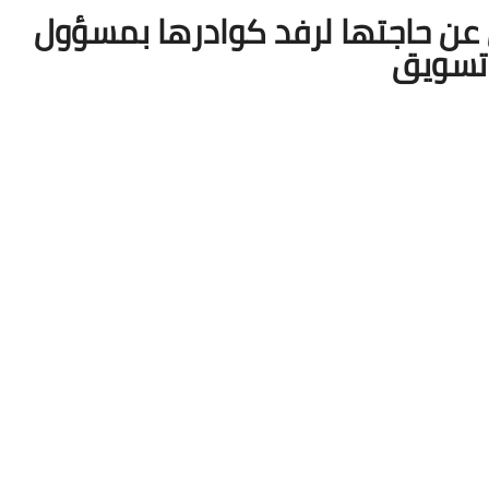
ن عن حاجتها لرفد كوادرها بمسؤول
تسويق