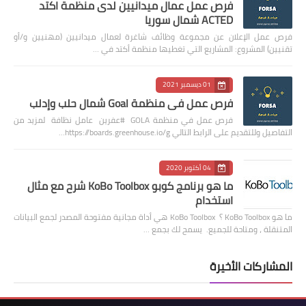
فرص عمل عمال ميدانيين لدى منظمة اكتد
ACTED شمال سوريا
فرص عمل الإعلان عن مجموعة وظائف شاغرة لعمال ميدانيين (مهنيين و/أو
تقنيين) المشروع: المشاريع التي تغطيها منظمة أكتد في …
01 ديسمبر 2021
فرص عمل في منظمة Goal شمال حلب وإدلب
فرص عمل في منظمة GOLA #عفرين عامل نظافة لمزيد من
التفاصيل وللتقديم على الرابط التالي https://boards.greenhouse.io/g…
04 أكتوبر 2020
ما هو برنامج كوبو KoBo Toolbox شرح مع مثال
استخدام
ما هو KoBo Toolbox ؟ KoBo Toolbox هي أداة مجانية مفتوحة المصدر لجمع البيانات
المتنقلة ، ومتاحة للجميع. يسمح لك بجمع …
المشاركات الأخيرة