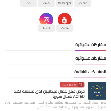
RSS
2,455
Messenger
25,742
1,525k
75,274
مشاركات عشوائية
مشاركات عشوائية
المشاركات الشائعة
19 مايو 2022
فرص عمل عمال ميدانيين لدى منظمة اكتد
ACTED شمال سوريا
فرص عمل الإعلان عن مجموعة وظائف شاغرة لعمال ميدانيين (مهنيين و/أو
تقنيين) المشروع: المشاريع التي تغطيها منظمة أكتد في …