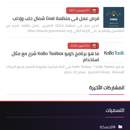
01 ديسمبر 2021
فرص عمل في منظمة Goal شمال حلب وإدلب
فرص عمل في منظمة GOLA #عفرين عامل نظافة لمزيد من
التفاصيل وللتقديم على الرابط التالي https://boards.greenhouse.io/g…
04 أكتوبر 2020
ما هو برنامج كوبو KoBo Toolbox شرح مع مثال
استخدام
ما هو KoBo Toolbox ؟ KoBo Toolbox هي أداة مجانية مفتوحة المصدر لجمع البيانات
المتنقلة ، ومتاحة للجميع. يسمح لك بجمع …
المشاركات الأخيرة
التسميات
#الحسكة