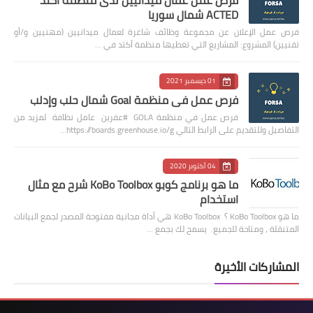
فرص عمل عمال ميدانيين لدى منظمة اكتد
ACTED شمال سوريا
فرص عمل الإعلان عن مجموعة وظائف شاغرة لعمال ميدانيين (مهنيين و/أو
تقنيين) المشروع: المشاريع التي تغطيها منظمة أكتد في …
01 ديسمبر 2021
فرص عمل في منظمة Goal شمال حلب وإدلب
فرص عمل في منظمة GOLA #عفرين عامل نظافة لمزيد من
التفاصيل وللتقديم على الرابط التالي https://boards.greenhouse.io/g…
04 أكتوبر 2020
ما هو برنامج كوبو KoBo Toolbox شرح مع مثال
استخدام
ما هو KoBo Toolbox ؟ KoBo Toolbox هي أداة مجانية مفتوحة المصدر لجمع البيانات
المتنقلة ، ومتاحة للجميع. يسمح لك بجمع …
المشاركات الأخيرة