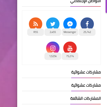
التواصل الإجتماعي
RSS
2,455
Messenger
25,742
1,525k
75,274
مشاركات عشوائية
مشاركات عشوائية
المشاركات الشائعة