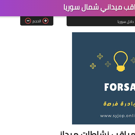
قب ميداني شمال سوريا
الحجم
داخل سوريا
مراقب نشاطات ميداني