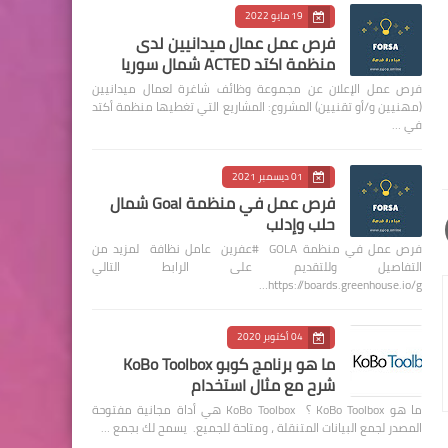
19 مايو 2022
فرص عمل عمال ميدانيين لدى
منظمة اكتد ACTED شمال سوريا
فرص عمل الإعلان عن مجموعة وظائف شاغرة لعمال ميدانيين
(مهنيين و/أو تقنيين) المشروع: المشاريع التي تغطيها منظمة أكتد
في …
01 ديسمبر 2021
فرص عمل في منظمة Goal شمال
حلب وإدلب
فرص عمل في منظمة GOLA #عفرين عامل نظافة لمزيد من
التفاصيل وللتقديم على الرابط التالي
https://boards.greenhouse.io/g…
04 أكتوبر 2020
ما هو برنامج كوبو KoBo Toolbox
شرح مع مثال استخدام
ما هو KoBo Toolbox ؟ KoBo Toolbox هي أداة مجانية مفتوحة
المصدر لجمع البيانات المتنقلة ، ومتاحة للجميع. يسمح لك بجمع …