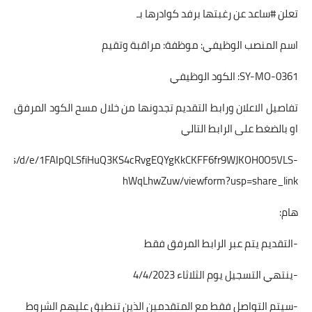
تعلن #ساعد عن رغبتها برفد كوادرها بـ
اسم المنصب الوظيفي: موظفة: مراقبة وتقيم
SY-MO-0361: الكود الوظيفي
تفاصيل الاعلان ورابط التقديم تجدونها من خلال مسح الكود المرفق
او بالضغط على الرابط التالي
/forms/d/e/1FAIpQLSfiHuQ3KS4cRvgEQYgKkCKFF6fr9WJKOH0O5VLS-
hWqLhwZuw/viewform?usp=share_link
هام:
-التقديم يتم عبر الرابط المرفق فقط
-ينتهي التسجيل يوم الثلاثاء 4/4/2023
-سيتم التواصل فقط مع المتقدمين الذين تنطبق عليهم الشروط