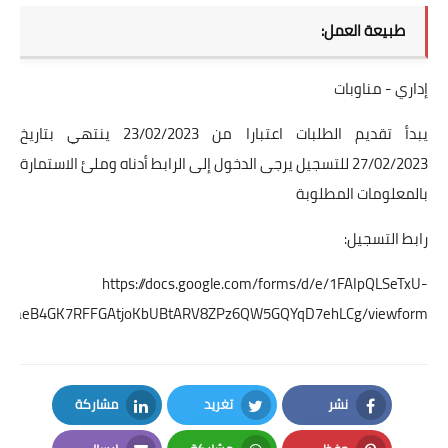
طبيعة العمل:
إداري - مناوبات
يبدأ تقديم الطلبات اعتبارا من 23/02/2023 ينتهي بتاريخ
27/02/2023 للتسجيل يرجى الدخول إلى الرابط أدناه وملئ الاستمارة
بالمعلومات المطلوبة
رابط التسجيل:
https://docs.google.com/forms/d/e/1FAIpQLSeTxU-
EaeB4GK7RFFGAtjoKbUBtARV8ZPz6QW5GQYqD7ehLCg/viewform
نشر
تغريد
مشاركة
LinkedIn
Twitter
Facebook