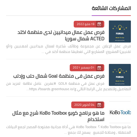
المشاركات الشائعة
19 مايو 2022
فرص عمل عمال ميدانيين لدى منظمة اكتد
ACTED شمال سوريا
فرص عمل الإعلان عن مجموعة وظائف شاغرة لعمال ميدانيين (مهنيين و/أو
تقنيين) المشروع: المشاريع التي تغطيها منظمة أكتد في …
01 ديسمبر 2021
فرص عمل في منظمة Goal شمال حلب وإدلب
فرص عمل في منظمة GOLA #عفرين عامل نظافة لمزيد من
التفاصيل وللتقديم على الرابط التالي https://boards.greenhouse.io/g…
04 أكتوبر 2020
ما هو برنامج كوبو KoBo Toolbox شرح مع مثال
استخدام
ما هو KoBo Toolbox ؟ KoBo Toolbox هي أداة مجانية مفتوحة المصدر لجمع البيانات
المتنقلة ، ومتاحة للجميع. يسمح لك بجمع …