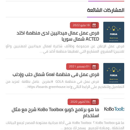
المشاركات الشائعة
19 مايو 2022
فرص عمل عمال ميدانيين لدى منظمة اكتد
ACTED شمال سوريا
فرص عمل الإعلان عن مجموعة وظائف شاغرة لعمال ميدانيين (مهنيين و/أو
تقنيين) المشروع: المشاريع التي تغطيها منظمة أكتد في …
01 ديسمبر 2021
فرص عمل في منظمة Goal شمال حلب وإدلب
فرص عمل في منظمة GOLA #عفرين عامل نظافة لمزيد من
التفاصيل وللتقديم على الرابط التالي https://boards.greenhouse.io/g…
04 أكتوبر 2020
ما هو برنامج كوبو KoBo Toolbox شرح مع مثال
استخدام
ما هو KoBo Toolbox ؟ KoBo Toolbox هي أداة مجانية مفتوحة المصدر لجمع البيانات
المتنقلة ، ومتاحة للجميع. يسمح لك بجمع …