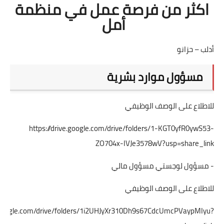
اكثر من فرصة عمل في منظمة
أمل
أدلب – حزانو
مسؤول موارد بشرية
للاطلاع على الوصف الوظيفي
https://drive.google.com/drive/folders/1-KGT0yfR0ywS53-
ZO704x-IVJe3578wV?usp=share_link
- مسؤول لوجستي مسؤول مالي
للاطلاع على الوصف الوظيفي
ve.google.com/drive/folders/1i2UHJyXr310Dh9s67CdcUmcPVaypMIyu?