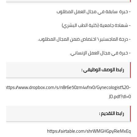
- خبرة سابقة في مجال العمل المطلوب
- شهادة جامعية (كلية الطب البشري)
- درجة الماجستير\ اختصاص ضمن المجال المطلوب.
- خبرة في مجال العمل الإنساني.
رابط الوصف الوظيفي :
https://www.dropbox.com/s/n8r6e50zm4vfrx0/Gynecologist%20-
JD.pdf?dl=0
رابط التقديم :
https://airtable.com/shrWMGHGpyRieMxEq