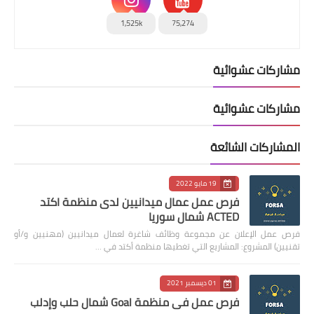
1,525k
75,274
مشاركات عشوائية
مشاركات عشوائية
المشاركات الشائعة
19 مايو 2022
فرص عمل عمال ميدانيين لدى منظمة اكتد
ACTED شمال سوريا
فرص عمل الإعلان عن مجموعة وظائف شاغرة لعمال ميدانيين (مهنيين و/أو
تقنيين) المشروع: المشاريع التي تغطيها منظمة أكتد في …
01 ديسمبر 2021
فرص عمل في منظمة Goal شمال حلب وإدلب