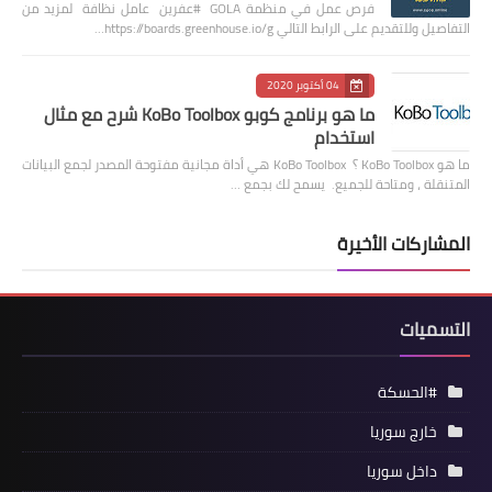
فرص عمل في منظمة GOLA #عفرين عامل نظافة لمزيد من
التفاصيل وللتقديم على الرابط التالي https://boards.greenhouse.io/g…
04 أكتوبر 2020
ما هو برنامج كوبو KoBo Toolbox شرح مع مثال
استخدام
ما هو KoBo Toolbox ؟ KoBo Toolbox هي أداة مجانية مفتوحة المصدر لجمع البيانات
المتنقلة ، ومتاحة للجميع. يسمح لك بجمع …
المشاركات الأخيرة
التسميات
#الحسكة
خارج سوريا
داخل سوريا