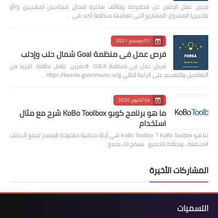
فرص عمل الإعلان عن مجموعة وظائف شاغرة لعمال ميدانيين (مهنيين و/أو
تقنيين) المشروع: المشاريع التي تغطيها منظمة أكتد في …
01 ديسمبر 2021
فرص عمل في منظمة Goal شمال حلب وإدلب
فرص عمل في منظمة GOLA #عفرين عامل نظافة لمزيد من
التفاصيل وللتقديم على الرابط التالي https://boards.greenhouse.io/g…
04 أكتوبر 2020
ما هو برنامج كوبو KoBo Toolbox شرح مع مثال
استخدام
ما هو KoBo Toolbox ؟ KoBo Toolbox هي أداة مجانية مفتوحة المصدر لجمع البيانات
المتنقلة ، ومتاحة للجميع. يسمح لك بجمع …
المشاركات الأخيرة
التسميات