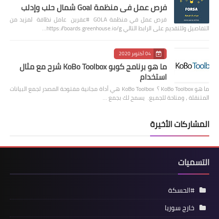
فرص عمل في منظمة Goal شمال حلب وإدلب
فرص عمل في منظمة GOLA #عفرين عامل نظافة لمزيد من
التفاصيل وللتقديم على الرابط التالي https://boards.greenhouse.io/g…
04 أكتوبر 2020
ما هو برنامج كوبو KoBo Toolbox شرح مع مثال
استخدام
ما هو KoBo Toolbox ؟ KoBo Toolbox هي أداة مجانية مفتوحة المصدر لجمع البيانات
المتنقلة ، ومتاحة للجميع. يسمح لك بجمع …
المشاركات الأخيرة
التسميات
#الحسكة
خارج سوريا