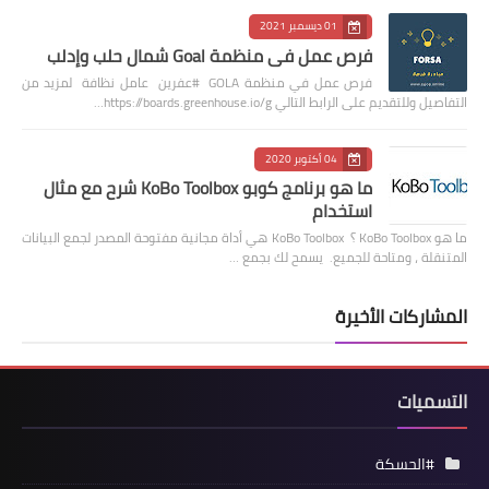
01 ديسمبر 2021
فرص عمل في منظمة Goal شمال حلب وإدلب
فرص عمل في منظمة GOLA #عفرين عامل نظافة لمزيد من
التفاصيل وللتقديم على الرابط التالي https://boards.greenhouse.io/g…
04 أكتوبر 2020
ما هو برنامج كوبو KoBo Toolbox شرح مع مثال
استخدام
ما هو KoBo Toolbox ؟ KoBo Toolbox هي أداة مجانية مفتوحة المصدر لجمع البيانات
المتنقلة ، ومتاحة للجميع. يسمح لك بجمع …
المشاركات الأخيرة
التسميات
#الحسكة