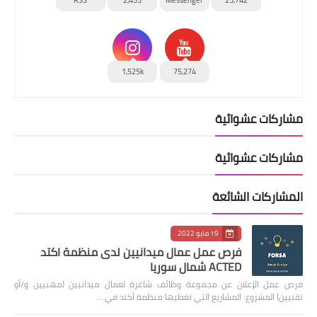
1,525k
75,274
مشاركات عشوائية
مشاركات عشوائية
المشاركات الشائعة
19 مايو 2022
فرص عمل عمال ميدانيين لدى منظمة اكتد
ACTED شمال سوريا
فرص عمل الإعلان عن مجموعة وظائف شاغرة لعمال ميدانيين (مهنيين و/أو
تقنيين) المشروع: المشاريع التي تغطيها منظمة أكتد في …