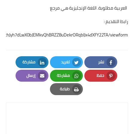
العربية مطلوبة. اللغة الإنجليزية هي مرجع
رابط التقديم :
LSe0othJyh7dLwX0bJEMkvQhBRZZ8uDekrORqblJx4dXFY22TA/viewform
نشر
تغريد
مشاركة
LinkedIn
Twitter
Facebook
حفظ
مشاركة
إرسال
Email
Whatsapp
Pinterest
طباعة
Print