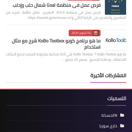
فرص عمل في منظمة Goal شمال حلب وإدلب
فرص عمل في منظمة GOLA #عفرين عامل نظافة لمزيد من
التفاصيل وللتقديم على الرابط التالي https://boards.greenhouse.io/g…
04 أكتوبر 2020
ما هو برنامج كوبو KoBo Toolbox شرح مع مثال
استخدام
ما هو KoBo Toolbox ؟ KoBo Toolbox هي أداة مجانية مفتوحة المصدر لجمع البيانات
المتنقلة ، ومتاحة للجميع. يسمح لك بجمع …
المشاركات الأخيرة
التسميات
#الحسكة
خارج سوريا