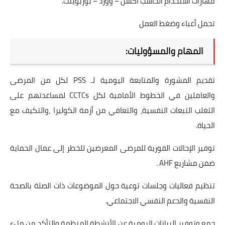
مهارات استخدام الحاسب أكسل – وورد – بوربوينت.
تحمل أعباء وضغط العمل
المهام والمسؤوليات:
تقديم المشورة والمتابعة اليومية لـ PSS لكل من المرضى
والعاملين في الخطوط الأمامية لكل CCTCs لمساعدتهم على
التغلب التبعات النفسية، والتعافي من أزمة الكوليرا ،والتكيف مع
الحياة.
توفير الإحالات الفورية للمرضى المعرضين للخطر إلى عمال الحماية
ضمن مشاريع AHF .
تنظيم فعاليات وجلسات توعية حول الموضوعات ذات الصلة بالصحة
النفسية والدعم النفسي الاجتماعي.
جمع وتوفير البيانات اليومية عن الأنشطة المنظمة والتأكد من ملء