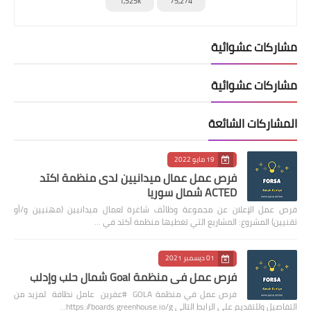
1,525k
75,274
مشاركات عشوائية
مشاركات عشوائية
المشاركات الشائعة
19 مايو 2022
فرص عمل عمال ميدانيين لدى منظمة اكتد
ACTED شمال سوريا
فرص عمل الإعلان عن مجموعة وظائف شاغرة لعمال ميدانيين (مهنيين و/أو
تقنيين) المشروع: المشاريع التي تغطيها منظمة أكتد في …
01 ديسمبر 2021
فرص عمل في منظمة Goal شمال حلب وإدلب
فرص عمل في منظمة GOLA #عفرين عامل نظافة لمزيد من
التفاصيل وللتقديم على الرابط التالي https://boards.greenhouse.io/g…