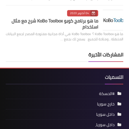
04 أكتوبر 2020
ما هو برنامج كوبو KoBo Toolbox شرح مع مثال
استخدام
ما هو KoBo Toolbox ؟ KoBo Toolbox هي أداة مجانية مفتوحة المصدر لجمع البيانات
المتنقلة ، ومتاحة للجميع. يسمح لك بجمع …
المشاركات الأخيرة
التسميات
#الحسكة
خارج سوريا
داخل سوريا
داخل سوريا،