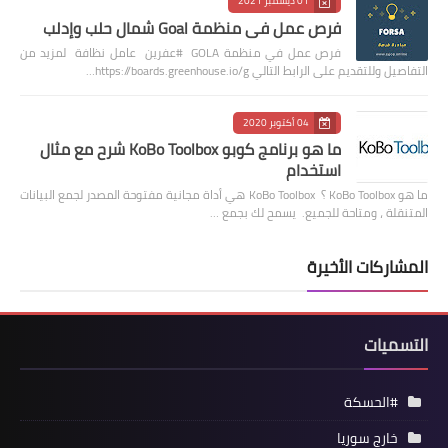
01 ديسمبر 2021
فرص عمل في منظمة Goal شمال حلب وإدلب
فرص عمل في منظمة GOLA #عفرين عامل نظافة لمزيد من
التفاصيل وللتقديم على الرابط التالي https://boards.greenhouse.io/g…
04 أكتوبر 2020
ما هو برنامج كوبو KoBo Toolbox شرح مع مثال
استخدام
ما هو KoBo Toolbox ؟ KoBo Toolbox هي أداة مجانية مفتوحة المصدر لجمع البيانات
المتنقلة ، ومتاحة للجميع. يسمح لك بجمع …
المشاركات الأخيرة
التسميات
#الحسكة
خارج سوريا