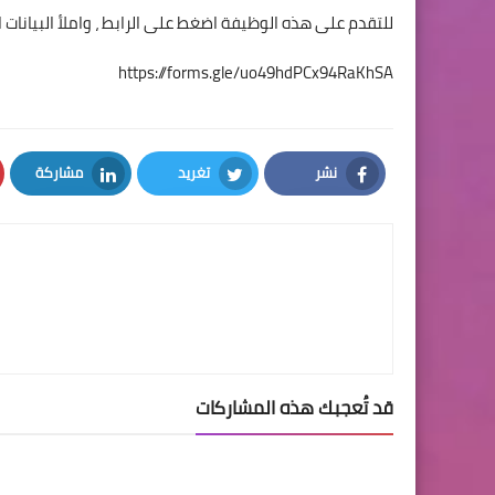
للتقدم على هذه الوظيفة اضغط على الرابط ، واملأ البيانات 
https://forms.gle/uo49hdPCx94RaKhSA
نشر
تغريد
مشاركة
LinkedIn
Twitter
Facebook
قد تُعجبك هذه المشاركات