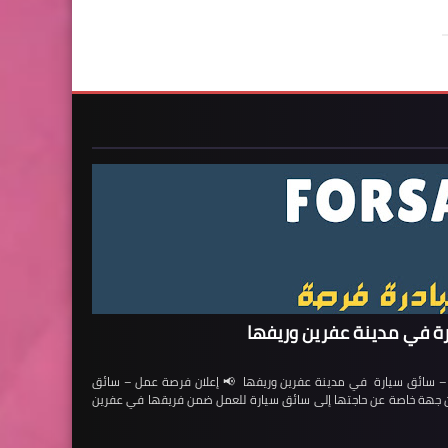
ة في مدينة عفرين وريفها
ائق سيارة في مدينة عفرين وريفها 📢 إعلان فرصة عمل – سائق
لن جهة خاصة عن حاجتها إلى سائق سيارة للعمل ضمن فريقها في عفرين