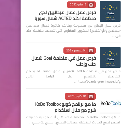
19 مايو 2022
فرص عمل عمال ميدانيين لدى
منظمة اكتد ACTED شمال سوريا
فرص عمل الإعلان عن مجموعة وظائف شاغرة لعمال ميدانيين
(مهنيين و/أو تقنيين) المشروع: المشاريع التي تغطيها منظمة أكتد
في …
01 ديسمبر 2021
فرص عمل في منظمة Goal شمال
حلب وإدلب
فرص عمل في منظمة GOLA #عفرين عامل نظافة لمزيد من
التفاصيل وللتقديم على الرابط التالي
https://boards.greenhouse.io/g…
04 أكتوبر 2020
ما هو برنامج كوبو KoBo Toolbox
شرح مع مثال استخدام
ما هو KoBo Toolbox ؟ KoBo Toolbox هي أداة مجانية مفتوحة
المصدر لجمع البيانات المتنقلة ، ومتاحة للجميع. يسمح لك بجمع …