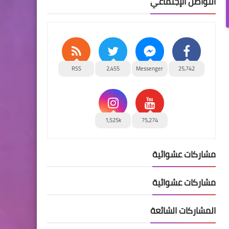
التواصل الإجتماعي
RSS
2,455
Messenger
25,742
1,525k
75,274
مشاركات عشوائية
مشاركات عشوائية
المشاركات الشائعة