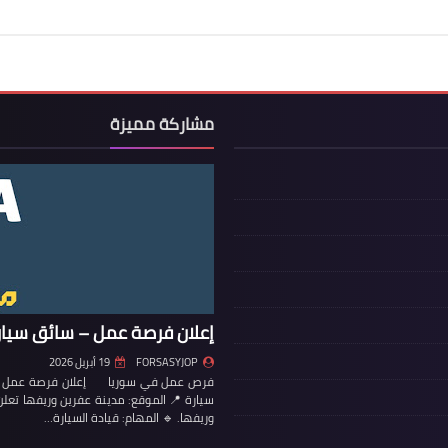
مشاركة مميزة
إعلان فرصة عمل – سائق سيار
FORSASYJOP
19 أبريل 2026
فرص عمل في سوريا إعلان فرصة عمل – س
سيارة 📍 الموقع: مدينة عفرين وريفها تع
وريفها. 🔹 المهام: قيادة السيارة…