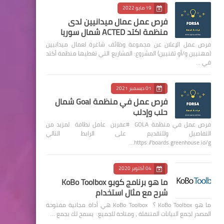
19 مايو 2022
فرص عمل عمال ميدانيين لدى
منظمة اكتد ACTED شمال سوريا
فرص عمل الإعلان عن مجموعة وظائف شاغرة لعمال ميدانيين
(مهنيين و/أو تقنيين) المشروع: المشاريع التي تغطيها منظمة أكتد
في …
01 ديسمبر 2021
فرص عمل في منظمة Goal شمال
حلب وإدلب
فرص عمل في منظمة GOLA #عفرين عامل نظافة لمزيد من
التفاصيل وللتقديم على الرابط التالي
https://boards.greenhouse.io/g…
04 أكتوبر 2020
ما هو برنامج كوبو KoBo Toolbox
شرح مع مثال استخدام
ما هو KoBo Toolbox ؟ KoBo Toolbox هي أداة مجانية مفتوحة
المصدر لجمع البيانات المتنقلة ، ومتاحة للجميع. يسمح لك بجمع …