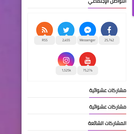
التواصل الإجتماعي
RSS
2,455
Messenger
25,742
1,525k
75,274
مشاركات عشوائية
مشاركات عشوائية
المشاركات الشائعة