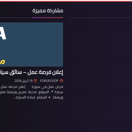
مشاركة مميزة
إعلان فرصة عمل – سائق سيار
FORSASYJOP
19 أبريل 2026
فرص عمل في سوريا إعلان فرصة عمل – س
سيارة 📍 الموقع: مدينة عفرين وريفها تع
وريفها. 🔹 المهام: قيادة السيارة…