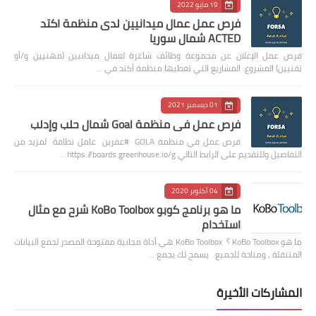
19 مايو 2022
فرص عمل عمال ميدانيين لدى منظمة اكتد
ACTED شمال سوريا
فرص عمل الإعلان عن مجموعة وظائف شاغرة لعمال ميدانيين (مهنيين و/أو
تقنيين) المشروع: المشاريع التي تغطيها منظمة أكتد في …
01 ديسمبر 2021
فرص عمل في منظمة Goal شمال حلب وإدلب
فرص عمل في منظمة GOLA #عفرين عامل نظافة لمزيد من
التفاصيل وللتقديم على الرابط التالي https://boards.greenhouse.io/g…
04 أكتوبر 2020
ما هو برنامج كوبو KoBo Toolbox شرح مع مثال
استخدام
ما هو KoBo Toolbox ؟ KoBo Toolbox هي أداة مجانية مفتوحة المصدر لجمع البيانات
المتنقلة ، ومتاحة للجميع. يسمح لك بجمع …
المشاركات الأخيرة