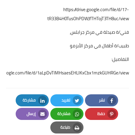
https://drive.google.com/file/d/17-
tR33B4H0TusOhPDWJfTHTojT3TH8uc/view
فني/ة صيدلة في مركز جرابلس،
طبيب/ة أطفال في مركز الأبزمو
التفاصيل:
ive.google.com/file/d/1aLpDvTIMHsaesEHLIKxCbx1mzkGUHRGe/view
نشر
تغريد
مشاركة
LinkedIn
Twitter
Facebook
حفظ
مشاركة
إرسال
Email
Whatsapp
Pinterest
طباعة