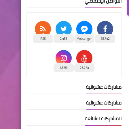
التواصل الإجتماعي
RSS
2,455
Messenger
25,742
1,525k
75,274
مشاركات عشوائية
مشاركات عشوائية
المشاركات الشائعة