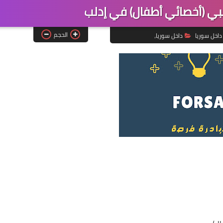
ي (أخصائي أطفال) في إدلب
الحجم
داخل سوريا
داخل سوريا،