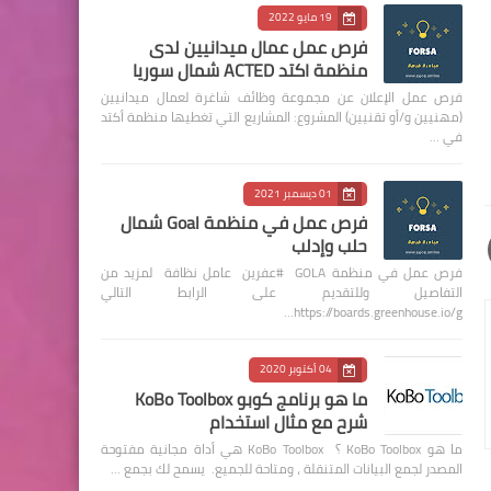
19 مايو 2022
فرص عمل عمال ميدانيين لدى
منظمة اكتد ACTED شمال سوريا
فرص عمل الإعلان عن مجموعة وظائف شاغرة لعمال ميدانيين
(مهنيين و/أو تقنيين) المشروع: المشاريع التي تغطيها منظمة أكتد
في …
01 ديسمبر 2021
فرص عمل في منظمة Goal شمال
حلب وإدلب
فرص عمل في منظمة GOLA #عفرين عامل نظافة لمزيد من
التفاصيل وللتقديم على الرابط التالي
https://boards.greenhouse.io/g…
04 أكتوبر 2020
ما هو برنامج كوبو KoBo Toolbox
شرح مع مثال استخدام
ما هو KoBo Toolbox ؟ KoBo Toolbox هي أداة مجانية مفتوحة
المصدر لجمع البيانات المتنقلة ، ومتاحة للجميع. يسمح لك بجمع …