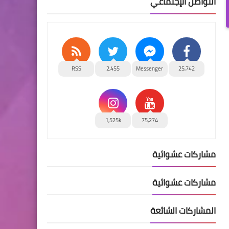
التواصل الإجتماعي
RSS
2,455
Messenger
25,742
1,525k
75,274
مشاركات عشوائية
مشاركات عشوائية
المشاركات الشائعة