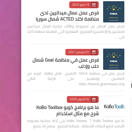
19 مايو 2022
فرص عمل عمال ميدانيين لدى
منظمة اكتد ACTED شمال سوريا
فرص عمل الإعلان عن مجموعة وظائف شاغرة لعمال ميدانيين
(مهنيين و/أو تقنيين) المشروع: المشاريع التي تغطيها منظمة أكتد
في …
01 ديسمبر 2021
فرص عمل في منظمة Goal شمال
حلب وإدلب
فرص عمل في منظمة GOLA #عفرين عامل نظافة لمزيد من
التفاصيل وللتقديم على الرابط التالي
https://boards.greenhouse.io/g…
04 أكتوبر 2020
ما هو برنامج كوبو KoBo Toolbox
شرح مع مثال استخدام
ما هو KoBo Toolbox ؟ KoBo Toolbox هي أداة مجانية مفتوحة
المصدر لجمع البيانات المتنقلة ، ومتاحة للجميع. يسمح لك بجمع …