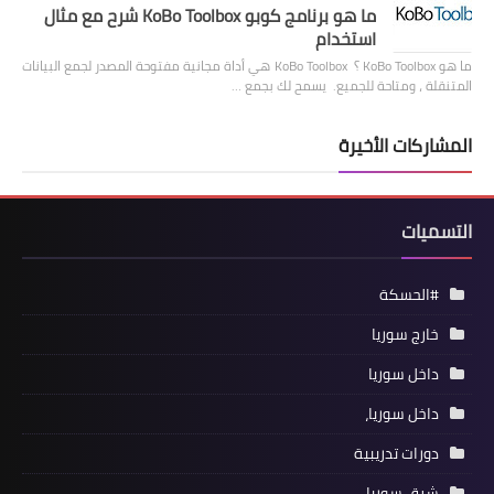
ما هو برنامج كوبو KoBo Toolbox شرح مع مثال
استخدام
ما هو KoBo Toolbox ؟ KoBo Toolbox هي أداة مجانية مفتوحة المصدر لجمع البيانات
المتنقلة ، ومتاحة للجميع. يسمح لك بجمع …
المشاركات الأخيرة
التسميات
#الحسكة
خارج سوريا
داخل سوريا
داخل سوريا،
دورات تدريبية
شرق سوريا