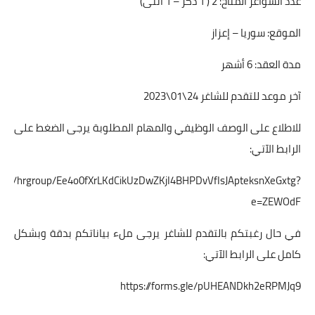
عدد الشواغر المتاح: 2 ( 1 ذكر – 1 أنثى)
الموقع: سوريا – إعزاز
مدة العقد: 6 أشهر
آخر موعد للتقدم للشاغر 24\01\2023
للاطلاع على الوصف الوظيفي والمهام المطلوبة يرجى الضغط على
الرابط الآتي:
/:b:/s/hrgroup/Ee4o0fXrLKdCikUzDwZKjI4BHPDvVfIsJApteksnXeGxtg?
e=ZEWOdF
في حال رغبتكم بالتقدم للشاغر يرجى ملء بياناتكم بدقة وبشكل
كامل على الرابط الآتي:
https://forms.gle/pUHEANDkh2eRPMJq9