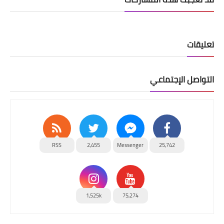
تعليقات
التواصل الإجتماعي
RSS
2,455
Messenger
25,742
1,525k
75,274