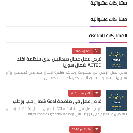
مشاركات عشوائية
مشاركات عشوائية
المشاركات الشائعة
19 مايو 2022
فرص عمل عمال ميدانيين لدى منظمة اكتد
ACTED شمال سوريا
فرص عمل الإعلان عن مجموعة وظائف شاغرة لعمال ميدانيين (مهنيين و/أو
تقنيين) المشروع: المشاريع التي تغطيها منظمة أكتد في …
01 ديسمبر 2021
فرص عمل في منظمة Goal شمال حلب وإدلب
فرص عمل في منظمة GOLA #عفرين عامل نظافة لمزيد من
التفاصيل وللتقديم على الرابط التالي https://boards.greenhouse.io/g…
04 أكتوبر 2020