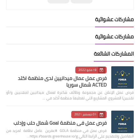
مشاركات عشوائية
مشاركات عشوائية
المشاركات الشائعة
19 مايو 2022
فرص عمل عمال ميدانيين لدى منظمة اكتد
ACTED شمال سوريا
فرص عمل الإعلان عن مجموعة وظائف شاغرة لعمال ميدانيين (مهنيين و/أو
تقنيين) المشروع: المشاريع التي تغطيها منظمة أكتد في …
01 ديسمبر 2021
فرص عمل في منظمة Goal شمال حلب وإدلب
فرص عمل في منظمة GOLA #عفرين عامل نظافة لمزيد من
التفاصيل وللتقديم على الرابط التالي https://boards.greenhouse.io/g…