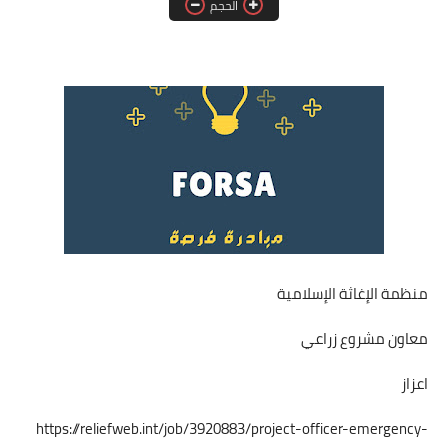
الحجم
فرص عمل في العراق
فرص عمل في اليمن
فرص عمل في السودان
دورات تدريبية
منظمة الإغاثة الإسلامية
معاون مشروع زراعي
اعزاز
https://reliefweb.int/job/3920883/project-officer-emergency-