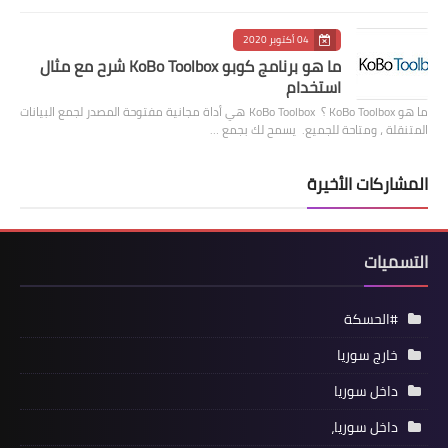
04 أكتوبر 2020
ما هو برنامج كوبو KoBo Toolbox شرح مع مثال
استخدام
ما هو KoBo Toolbox ؟ KoBo Toolbox هي أداة مجانية مفتوحة المصدر لجمع البيانات
المتنقلة ، ومتاحة للجميع. يسمح لك بجمع …
المشاركات الأخيرة
التسميات
#الحسكة
خارج سوريا
داخل سوريا
داخل سوريا،