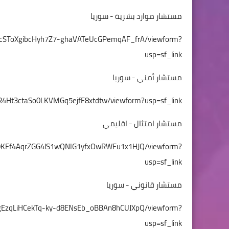
مستشار موارد بشرية - سوريا
9wrcSToXgibcHyh7Z7-ghaVATeUcGPemqAF_frA/viewform?
usp=sf_link
مستشار أمني - سوريا
pR4Ht3ctaSo0LKVMGq5ejfF8xtdtw/viewform?usp=sf_link
مستشار امتثال - اقليمي
4_9KFf4AqrZGG4lS1wQNIG1yfxOwRWFu1x1HJQ/viewform?
usp=sf_link
مستشار قانوني - سوريا
axgEzqLiHCekTq-ky-d8ENsEb_oBBAn8hCUJXpQ/viewform?
usp=sf_link