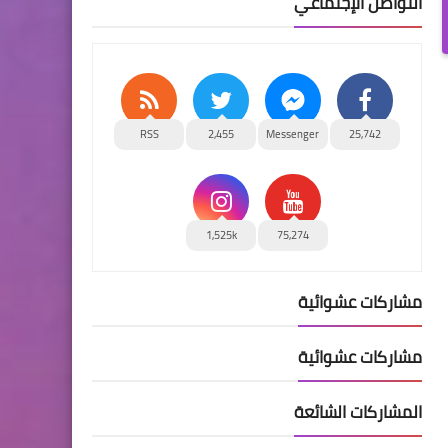
التواصل الإجتماعي
RSS
2,455
Messenger
25,742
1,525k
75,274
مشاركات عشوائية
مشاركات عشوائية
المشاركات الشائعة