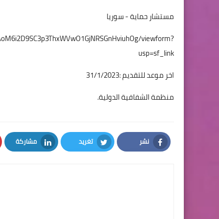
مستشار حماية - سوريا
WvVAoM6i2D9SC3p3ThxWVwO1GjNRSGnHviuhOg/viewform?
usp=sf_link
اخر موعد للتقديم :31/1/2023
منظمة الشفافية الدولية.
نشر
تغريد
مشاركة
LinkedIn
Twitter
Facebook