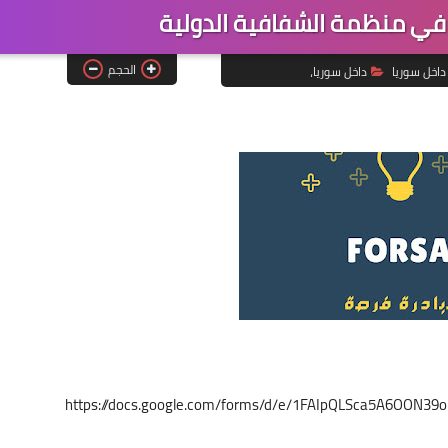
في منظمة الشفافية الدولية
الحجم
داخل سوريا
داخل سوريا،
https://docs.google.com/forms/d/e/1FAIpQLSca5A6OON3