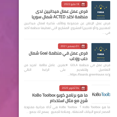
19 مايو 2022
فرص عمل عمال ميدانيين لدى
منظمة اكتد ACTED شمال سوريا
فرص عمل الإعلان عن مجموعة وظائف شاغرة لعمال ميدانيين
(مهنيين و/أو تقنيين) المشروع: المشاريع التي تغطيها منظمة أكتد
في …
01 ديسمبر 2021
فرص عمل في منظمة Goal شمال
حلب وإدلب
فرص عمل في منظمة GOLA #عفرين عامل نظافة لمزيد من
التفاصيل وللتقديم على الرابط التالي
https://boards.greenhouse.io/g…
04 أكتوبر 2020
ما هو برنامج كوبو KoBo Toolbox
شرح مع مثال استخدام
ما هو KoBo Toolbox ؟ KoBo Toolbox هي أداة مجانية مفتوحة
المصدر لجمع البيانات المتنقلة ، ومتاحة للجميع. يسمح لك بجمع …