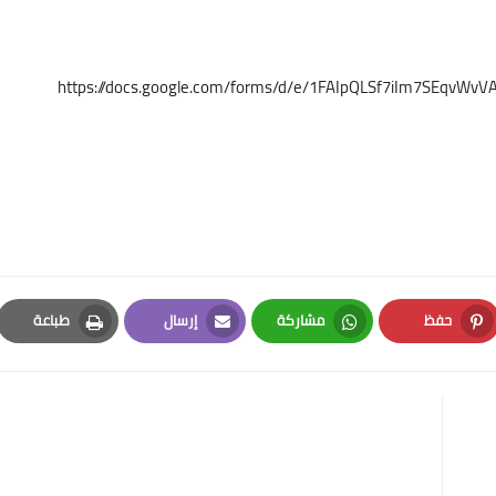
https://docs.google.com/forms/d/e/1FAIpQLSf7iIm7SEqv
حفظ
مشاركة
إرسال
طباعة
Print
Email
Whatsapp
Pinterest