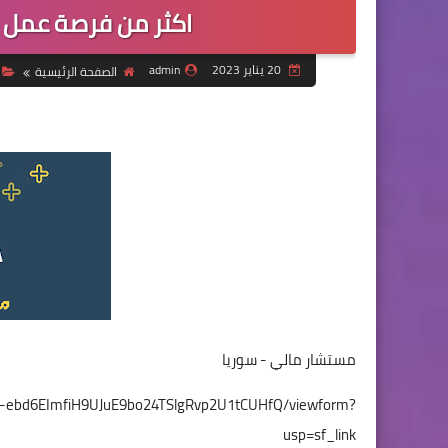
اكثر من فرصة عمل 
20 يناير 2023
admin
الصفحة الرئيسية
مستشار مالي - سوريا
9o-ebd6EImfiH9UJuE9bo24TSlgRvp2U1tCUHfQ/viewform?
usp=sf_link