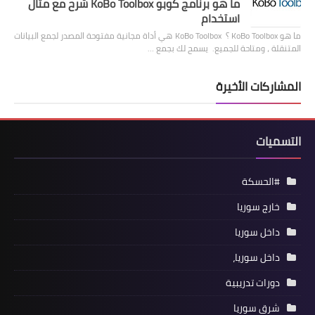
ما هو برنامج كوبو KoBo Toolbox شرح مع مثال
استخدام
ما هو KoBo Toolbox ؟ KoBo Toolbox هي أداة مجانية مفتوحة المصدر لجمع البيانات
المتنقلة ، ومتاحة للجميع. يسمح لك بجمع …
المشاركات الأخيرة
التسميات
#الحسكة
خارج سوريا
داخل سوريا
داخل سوريا،
دورات تدريبية
شرق سوريا