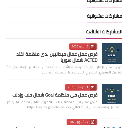
مشاركات عشوائية
مشاركات عشوائية
المشاركات الشائعة
19 مايو 2022
فرص عمل عمال ميدانيين لدى منظمة اكتد
ACTED شمال سوريا
فرص عمل الإعلان عن مجموعة وظائف شاغرة لعمال ميدانيين (مهنيين و/أو
تقنيين) المشروع: المشاريع التي تغطيها منظمة أكتد في …
01 ديسمبر 2021
فرص عمل في منظمة Goal شمال حلب وإدلب
فرص عمل في منظمة GOLA #عفرين عامل نظافة لمزيد من
التفاصيل وللتقديم على الرابط التالي https://boards.greenhouse.io/g…
04 أكتوبر 2020