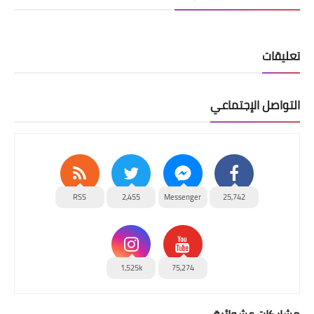
تعليقات
التواصل الإجتماعي
RSS
2,455
Messenger
25,742
1,525k
75,274