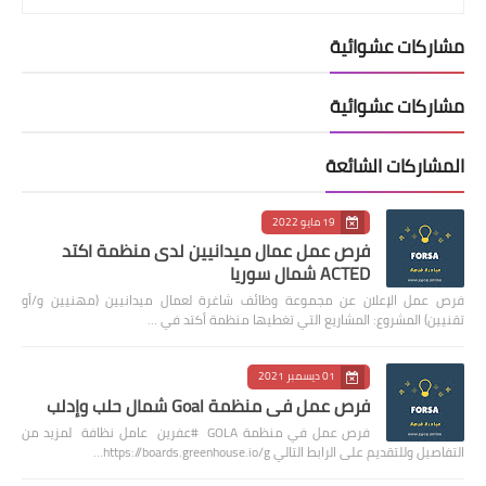
مشاركات عشوائية
مشاركات عشوائية
المشاركات الشائعة
19 مايو 2022
فرص عمل عمال ميدانيين لدى منظمة اكتد
ACTED شمال سوريا
فرص عمل الإعلان عن مجموعة وظائف شاغرة لعمال ميدانيين (مهنيين و/أو
تقنيين) المشروع: المشاريع التي تغطيها منظمة أكتد في …
01 ديسمبر 2021
فرص عمل في منظمة Goal شمال حلب وإدلب
فرص عمل في منظمة GOLA #عفرين عامل نظافة لمزيد من
التفاصيل وللتقديم على الرابط التالي https://boards.greenhouse.io/g…