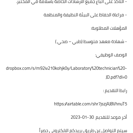
- التأكد على اتباع جميع الارشادات الخاصة باسلامة في المختبر.
- مراعاة الحفاظ على البيئة النظيفة والمنظمة
المؤهلات المطلوبة:
- شهادة معهد متوسط (طبي – صحي )
الوصف الوظيفي:
www.dropbox.com/s/m92iv210kohjk0y/Laboratory%20technician%20-
JD.pdf?dl=0
رابط التقديم :
https://airtable.com/shr7jszjAJ8VhnuT5
أخر موعد للتقديم 30-01-2023
سيتم التواصل عن طريق بريدكم الالكتروني حصراً