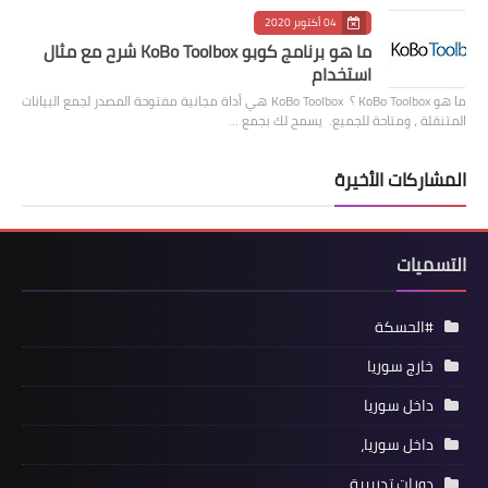
04 أكتوبر 2020
ما هو برنامج كوبو KoBo Toolbox شرح مع مثال
استخدام
ما هو KoBo Toolbox ؟ KoBo Toolbox هي أداة مجانية مفتوحة المصدر لجمع البيانات
المتنقلة ، ومتاحة للجميع. يسمح لك بجمع …
المشاركات الأخيرة
التسميات
#الحسكة
خارج سوريا
داخل سوريا
داخل سوريا،
دورات تدريبية