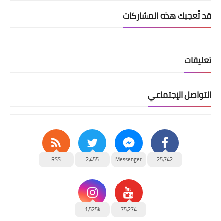
قد تُعجبك هذه المشاركات
تعليقات
التواصل الإجتماعي
RSS
2,455
Messenger
25,742
1,525k
75,274