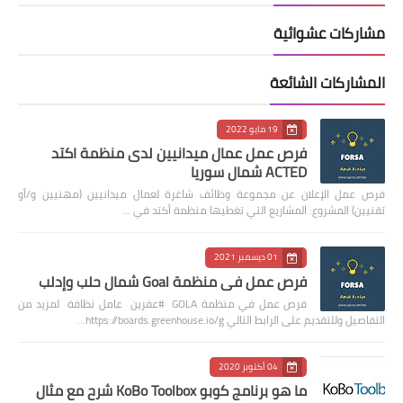
مشاركات عشوائية
المشاركات الشائعة
19 مايو 2022
فرص عمل عمال ميدانيين لدى منظمة اكتد
ACTED شمال سوريا
فرص عمل الإعلان عن مجموعة وظائف شاغرة لعمال ميدانيين (مهنيين و/أو
تقنيين) المشروع: المشاريع التي تغطيها منظمة أكتد في …
01 ديسمبر 2021
فرص عمل في منظمة Goal شمال حلب وإدلب
فرص عمل في منظمة GOLA #عفرين عامل نظافة لمزيد من
التفاصيل وللتقديم على الرابط التالي https://boards.greenhouse.io/g…
04 أكتوبر 2020
ما هو برنامج كوبو KoBo Toolbox شرح مع مثال