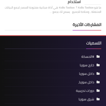
استخدام
ما هو KoBo Toolbox ؟ KoBo Toolbox هي أداة مجانية مفتوحة المصدر لجمع البيانات
المتنقلة ، ومتاحة للجميع. يسمح لك بجمع …
المشاركات الأخيرة
التسميات
#الحسكة
خارج سوريا
داخل سوريا
داخل سوريا،
دورات تدريبية
شرق سوريا