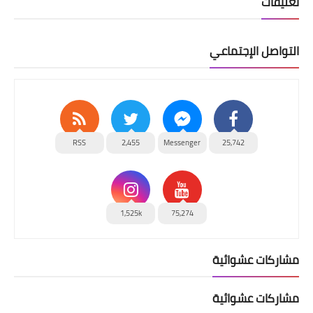
تعليقات
التواصل الإجتماعي
RSS
2,455
Messenger
25,742
1,525k
75,274
مشاركات عشوائية
مشاركات عشوائية