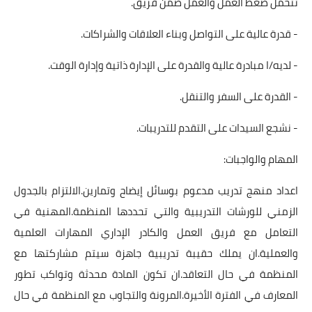
تتحمل ضغط العمل والعمل ضمن فريق.
- قدرة عالية على التواصل وبناء العلاقات والشراكات.
- لديه/ا مبادرة عالية والقدرة على الإدارة ذاتية وإدارة الوقت.
- القدرة على السفر والتنقل.
- نشجع السيدات على التقدم للتدريبات.
المهام والواجبات:
اعداد منهج تدريب مدعوم بوسائل إيضاح وتمارين.الالتزام بالجدول
الزمني للورشات التدريبية والتي تحددها المنظمة.المهنية في
التعامل مع فريق العمل والكادر الإداري المهارات العلمية
والعملية.ان يملك حقيبة تدريبية جاهزة سيتم مشاركتها مع
المنظمة في حال التعاقد.ان تكون المادة محدثة وتواكب تطور
المعارف في الفترة الأخيرة.المرونة والتجاوب مع المنظمة في حال