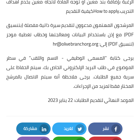
الرغبة بإضافة بند معين او توجه المادة لاتجاه معين يخدم اهداف
التدريب.How to applyكيفية التقديم
المرشحون المهتمون مدعوون لتقديم سيرة ذاتية مفصلة (بتنسيق
PDF) مع إذن باستخدام البيانات ومعالجتها وخطاب تغطية موجز
(تنسيق PDF) إلى:
hr@olivebranchorg.org
يرجى كتابة "المسمى الوظيفي - الاسم واللقب" في سطر
الموضوع في طلب البريد الإلكتروني الخاص بك. سيتم الحفاظ على
سرية جميع الطلبات. يرجى ملاحظة أنه سيتم الاتصال بالمرشح
المختار فقط لمزيد من الإجراءات.
الموعد النهائي لتقديم الطلبات: 22 يناير 2023
نشر
تغريد
مشاركة
LinkedIn
Twitter
Facebook