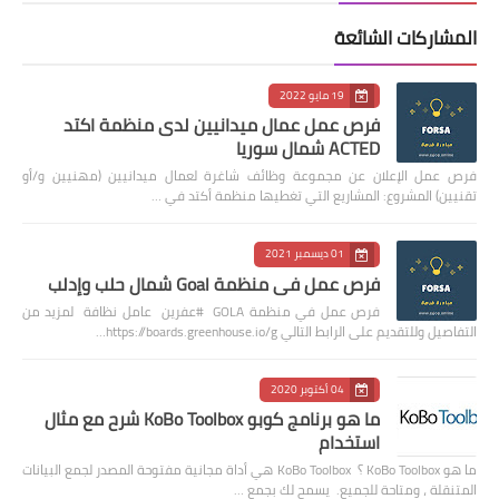
المشاركات الشائعة
19 مايو 2022
فرص عمل عمال ميدانيين لدى منظمة اكتد
ACTED شمال سوريا
فرص عمل الإعلان عن مجموعة وظائف شاغرة لعمال ميدانيين (مهنيين و/أو
تقنيين) المشروع: المشاريع التي تغطيها منظمة أكتد في …
01 ديسمبر 2021
فرص عمل في منظمة Goal شمال حلب وإدلب
فرص عمل في منظمة GOLA #عفرين عامل نظافة لمزيد من
التفاصيل وللتقديم على الرابط التالي https://boards.greenhouse.io/g…
04 أكتوبر 2020
ما هو برنامج كوبو KoBo Toolbox شرح مع مثال
استخدام
ما هو KoBo Toolbox ؟ KoBo Toolbox هي أداة مجانية مفتوحة المصدر لجمع البيانات
المتنقلة ، ومتاحة للجميع. يسمح لك بجمع …