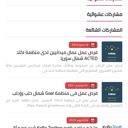
مشاركات عشوائية
المشاركات الشائعة
19 مايو 2022
فرص عمل عمال ميدانيين لدى منظمة اكتد
ACTED شمال سوريا
فرص عمل الإعلان عن مجموعة وظائف شاغرة لعمال ميدانيين (مهنيين و/أو
تقنيين) المشروع: المشاريع التي تغطيها منظمة أكتد في …
01 ديسمبر 2021
فرص عمل في منظمة Goal شمال حلب وإدلب
فرص عمل في منظمة GOLA #عفرين عامل نظافة لمزيد من
التفاصيل وللتقديم على الرابط التالي https://boards.greenhouse.io/g…
04 أكتوبر 2020
ما هو برنامج كوبو KoBo Toolbox شرح مع مثال