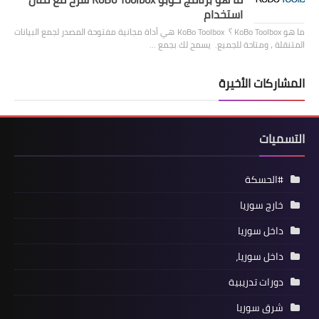
استخدام
ما هو KoBo Toolbox ؟ KoBo Toolbox هي أداة مجانية مفتوحة المصدر لجمع البيانات
المتنقلة ، ومتاحة للجميع. يسمح لك بجمع …
المشاركات الأخيرة
التسميات
#الحسكة
خارج سوريا
داخل سوريا
داخل سوريا،
دورات تدريبية
شرق سوريا