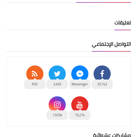
تعليقات
التواصل الإجتماعي
RSS
2,455
Messenger
25,742
1,525k
75,274
مشاركات عشوائية