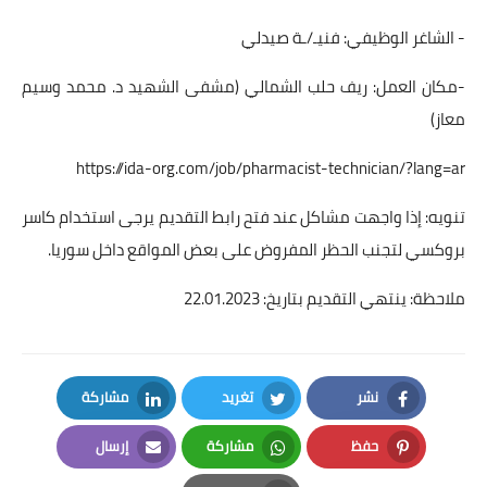
- الشاغر الوظيفي: فنيـ/ـة صيدلي
-مكان العمل: ريف حلب الشمالي (مشفى الشهيد د. محمد وسيم
معاز)
https://ida-org.com/job/pharmacist-technician/?lang=ar
تنويه: إذا واجهت مشاكل عند فتح رابط التقديم يرجى استخدام كاسر
بروكسي لتجنب الحظر المفروض على بعض المواقع داخل سوريا.
ملاحظة: ينتهي التقديم بتاريخ: 22.01.2023
نشر
تغريد
مشاركة
LinkedIn
Twitter
Facebook
حفظ
مشاركة
إرسال
Email
Whatsapp
Pinterest