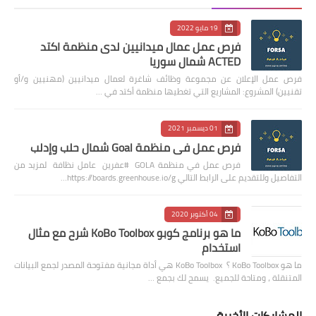
19 مايو 2022
فرص عمل عمال ميدانيين لدى منظمة اكتد
ACTED شمال سوريا
فرص عمل الإعلان عن مجموعة وظائف شاغرة لعمال ميدانيين (مهنيين و/أو
تقنيين) المشروع: المشاريع التي تغطيها منظمة أكتد في …
01 ديسمبر 2021
فرص عمل في منظمة Goal شمال حلب وإدلب
فرص عمل في منظمة GOLA #عفرين عامل نظافة لمزيد من
التفاصيل وللتقديم على الرابط التالي https://boards.greenhouse.io/g…
04 أكتوبر 2020
ما هو برنامج كوبو KoBo Toolbox شرح مع مثال
استخدام
ما هو KoBo Toolbox ؟ KoBo Toolbox هي أداة مجانية مفتوحة المصدر لجمع البيانات
المتنقلة ، ومتاحة للجميع. يسمح لك بجمع …