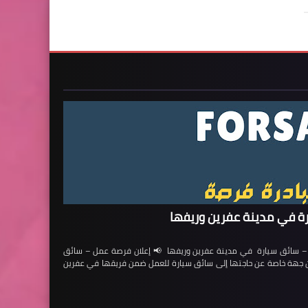
ة في مدينة عفرين وريفها
ائق سيارة في مدينة عفرين وريفها 📢 إعلان فرصة عمل – سائق
لن جهة خاصة عن حاجتها إلى سائق سيارة للعمل ضمن فريقها في عفرين