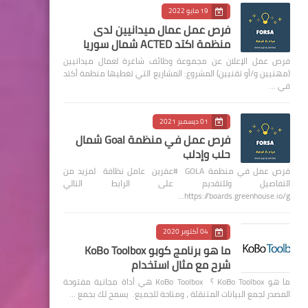
19 مايو 2022
فرص عمل عمال ميدانيين لدى
منظمة اكتد ACTED شمال سوريا
فرص عمل الإعلان عن مجموعة وظائف شاغرة لعمال ميدانيين
(مهنيين و/أو تقنيين) المشروع: المشاريع التي تغطيها منظمة أكتد
في …
01 ديسمبر 2021
فرص عمل في منظمة Goal شمال
حلب وإدلب
فرص عمل في منظمة GOLA #عفرين عامل نظافة لمزيد من
التفاصيل وللتقديم على الرابط التالي
https://boards.greenhouse.io/g…
04 أكتوبر 2020
ما هو برنامج كوبو KoBo Toolbox
شرح مع مثال استخدام
ما هو KoBo Toolbox ؟ KoBo Toolbox هي أداة مجانية مفتوحة
المصدر لجمع البيانات المتنقلة ، ومتاحة للجميع. يسمح لك بجمع …