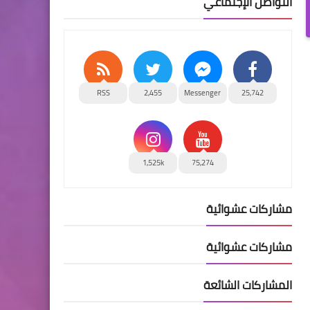
التواصل الإجتماعي
RSS
2,455
Messenger
25,742
1,525k
75,274
مشاركات عشوائية
مشاركات عشوائية
المشاركات الشائعة