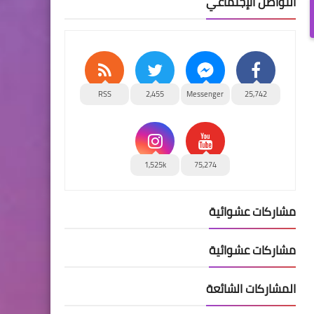
التواصل الإجتماعي
RSS
2,455
Messenger
25,742
1,525k
75,274
مشاركات عشوائية
مشاركات عشوائية
المشاركات الشائعة