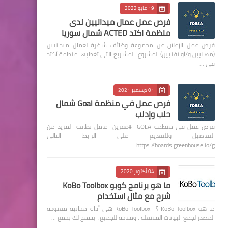
19 مايو 2022
فرص عمل عمال ميدانيين لدى
منظمة اكتد ACTED شمال سوريا
فرص عمل الإعلان عن مجموعة وظائف شاغرة لعمال ميدانيين
(مهنيين و/أو تقنيين) المشروع: المشاريع التي تغطيها منظمة أكتد
في …
01 ديسمبر 2021
فرص عمل في منظمة Goal شمال
حلب وإدلب
فرص عمل في منظمة GOLA #عفرين عامل نظافة لمزيد من
التفاصيل وللتقديم على الرابط التالي
https://boards.greenhouse.io/g…
04 أكتوبر 2020
ما هو برنامج كوبو KoBo Toolbox
شرح مع مثال استخدام
ما هو KoBo Toolbox ؟ KoBo Toolbox هي أداة مجانية مفتوحة
المصدر لجمع البيانات المتنقلة ، ومتاحة للجميع. يسمح لك بجمع …