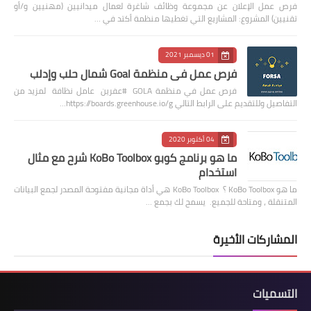
فرص عمل الإعلان عن مجموعة وظائف شاغرة لعمال ميدانيين (مهنيين و/أو
تقنيين) المشروع: المشاريع التي تغطيها منظمة أكتد في …
01 ديسمبر 2021
فرص عمل في منظمة Goal شمال حلب وإدلب
فرص عمل في منظمة GOLA #عفرين عامل نظافة لمزيد من
التفاصيل وللتقديم على الرابط التالي https://boards.greenhouse.io/g…
04 أكتوبر 2020
ما هو برنامج كوبو KoBo Toolbox شرح مع مثال
استخدام
ما هو KoBo Toolbox ؟ KoBo Toolbox هي أداة مجانية مفتوحة المصدر لجمع البيانات
المتنقلة ، ومتاحة للجميع. يسمح لك بجمع …
المشاركات الأخيرة
التسميات