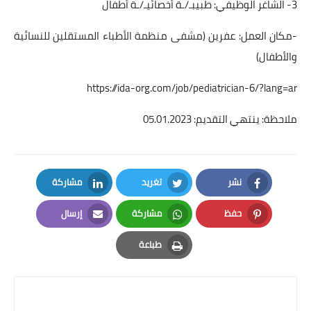
3- الشاغر الوظيفي: طبيبـ/ـة أخصائيـ/ـة أطفال
-مكان العمل: عفرين (مشفى منظمة الأطباء المستقلين للنسائية
والأطفال)
https://ida-org.com/job/pediatrician-6/?lang=ar
ملاحظة: ينتهي التقديم: 05.01.2023
نشر
تغريد
مشاركة
LinkedIn
Twitter
Facebook
حفظ
مشاركة
إرسال
Email
Whatsapp
Pinterest
طباعة
Print