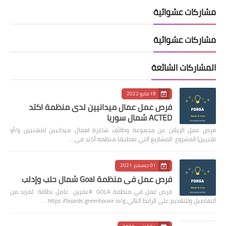
مشاركات عشوائية
مشاركات عشوائية
المشاركات الشائعة
19 مايو 2022
فرص عمل عمال ميدانيين لدى منظمة اكتد
ACTED شمال سوريا
فرص عمل الإعلان عن مجموعة وظائف شاغرة لعمال ميدانيين (مهنيين و/أو
تقنيين) المشروع: المشاريع التي تغطيها منظمة أكتد في …
01 ديسمبر 2021
فرص عمل في منظمة Goal شمال حلب وإدلب
فرص عمل في منظمة GOLA #عفرين عامل نظافة لمزيد من
التفاصيل وللتقديم على الرابط التالي https://boards.greenhouse.io/g…