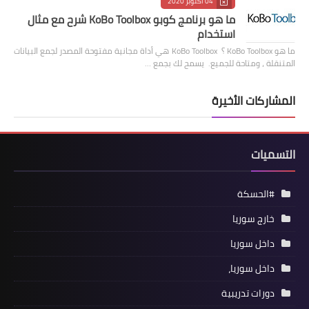
04 أكتوبر 2020
ما هو برنامج كوبو KoBo Toolbox شرح مع مثال
استخدام
ما هو KoBo Toolbox ؟ KoBo Toolbox هي أداة مجانية مفتوحة المصدر لجمع البيانات
المتنقلة ، ومتاحة للجميع. يسمح لك بجمع …
المشاركات الأخيرة
التسميات
#الحسكة
خارج سوريا
داخل سوريا
داخل سوريا،
دورات تدريبية