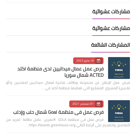
مشاركات عشوائية
مشاركات عشوائية
المشاركات الشائعة
19 مايو 2022
فرص عمل عمال ميدانيين لدى منظمة اكتد
ACTED شمال سوريا
فرص عمل الإعلان عن مجموعة وظائف شاغرة لعمال ميدانيين (مهنيين و/أو
تقنيين) المشروع: المشاريع التي تغطيها منظمة أكتد في …
01 ديسمبر 2021
فرص عمل في منظمة Goal شمال حلب وإدلب
فرص عمل في منظمة GOLA #عفرين عامل نظافة لمزيد من
التفاصيل وللتقديم على الرابط التالي https://boards.greenhouse.io/g…