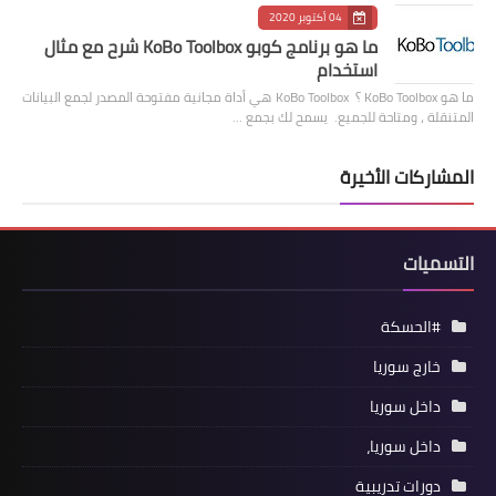
04 أكتوبر 2020
ما هو برنامج كوبو KoBo Toolbox شرح مع مثال
استخدام
ما هو KoBo Toolbox ؟ KoBo Toolbox هي أداة مجانية مفتوحة المصدر لجمع البيانات
المتنقلة ، ومتاحة للجميع. يسمح لك بجمع …
المشاركات الأخيرة
التسميات
#الحسكة
خارج سوريا
داخل سوريا
داخل سوريا،
دورات تدريبية