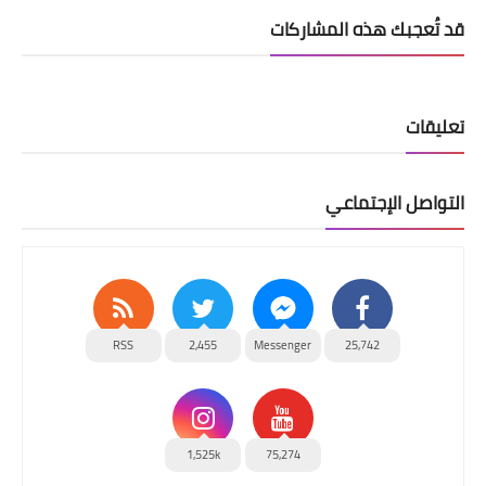
قد تُعجبك هذه المشاركات
تعليقات
التواصل الإجتماعي
RSS
2,455
Messenger
25,742
1,525k
75,274