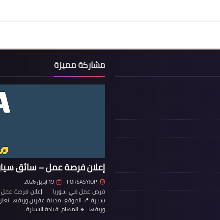
مشاركة مميزة
إعلان فرصة عمل – سائق سيار
FORSASYJOP
19 أبريل 2026
فرص عمل في سوريا إعلان فرصة عمل – س
سيارة 📍 الموقع: مدينة عفرين وريفها تع
وريفها. 🔹 المهام: قيادة السيارة…