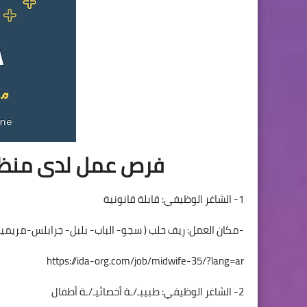
فرص عمل لدى منظمة ا
1- الشاغر الوظيفي: قابلة قانونية
-مكان العمل: ريف حلب ( سجو- الباب- بلبل- جرابلس-مريمين
https://ida-org.com/job/midwife-35/?lang=ar
2- الشاغر الوظيفي: طبيبـ/ـة أخصائيـ/ـة أطفال