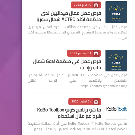
19 مايو 2022
فرص عمل عمال ميدانيين لدى
منظمة اكتد ACTED شمال سوريا
فرص عمل الإعلان عن مجموعة وظائف شاغرة لعمال ميدانيين
(مهنيين و/أو تقنيين) المشروع: المشاريع التي تغطيها منظمة أكتد
في …
01 ديسمبر 2021
فرص عمل في منظمة Goal شمال
حلب وإدلب
فرص عمل في منظمة GOLA #عفرين عامل نظافة لمزيد من
التفاصيل وللتقديم على الرابط التالي
https://boards.greenhouse.io/g…
04 أكتوبر 2020
ما هو برنامج كوبو KoBo Toolbox
شرح مع مثال استخدام
ما هو KoBo Toolbox ؟ KoBo Toolbox هي أداة مجانية مفتوحة
المصدر لجمع البيانات المتنقلة ، ومتاحة للجميع. يسمح لك بجمع …