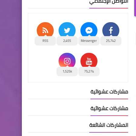
التواصل الإجتماعي
RSS
2,455
Messenger
25,742
1,525k
75,274
مشاركات عشوائية
مشاركات عشوائية
المشاركات الشائعة