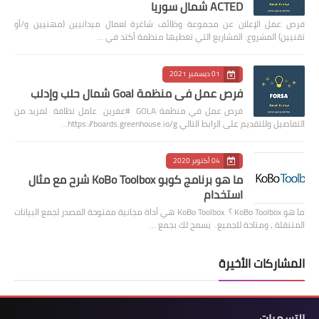
ACTED شمال سوريا
فرص عمل الإعلان عن مجموعة وظائف شاغرة لعمال ميدانيين (مهنيين و/أو
تقنيين) المشروع: المشاريع التي تغطيها منظمة أكتد في …
01 ديسمبر 2021
فرص عمل في منظمة Goal شمال حلب وإدلب
فرص عمل في منظمة GOLA #عفرين عامل نظافة لمزيد من
التفاصيل وللتقديم على الرابط التالي https://boards.greenhouse.io/g…
04 أكتوبر 2020
ما هو برنامج كوبو KoBo Toolbox شرح مع مثال
استخدام
ما هو KoBo Toolbox ؟ KoBo Toolbox هي أداة مجانية مفتوحة المصدر لجمع البيانات
المتنقلة ، ومتاحة للجميع. يسمح لك بجمع …
المشاركات الأخيرة