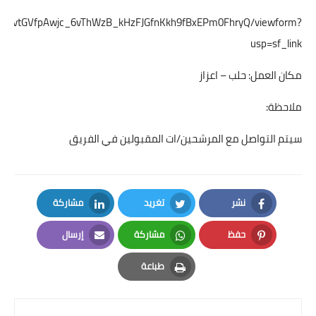
SeolgvvtGVfpAwjc_6vThWzB_kHzFJGfnKkh9fBxEPm0FhryQ/viewform?
usp=sf_link
مكان العمل: حلب – اعزاز
ملاحظة:
سيتم التواصل مع المرشحين/ات المقبولين في الفريق
نشر
تغريد
مشاركة
LinkedIn
Twitter
Facebook
حفظ
مشاركة
إرسال
Email
Whatsapp
Pinterest
طباعة
Print