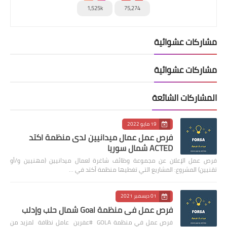
1,525k
75,274
مشاركات عشوائية
مشاركات عشوائية
المشاركات الشائعة
19 مايو 2022
فرص عمل عمال ميدانيين لدى منظمة اكتد
ACTED شمال سوريا
فرص عمل الإعلان عن مجموعة وظائف شاغرة لعمال ميدانيين (مهنيين و/أو
تقنيين) المشروع: المشاريع التي تغطيها منظمة أكتد في …
01 ديسمبر 2021
فرص عمل في منظمة Goal شمال حلب وإدلب
فرص عمل في منظمة GOLA #عفرين عامل نظافة لمزيد من