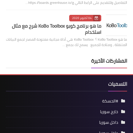
التفاصيل وللتقديم على الرابط التالي https://boards.greenhouse.io/g…
04 أكتوبر 2020
ما هو برنامج كوبو KoBo Toolbox شرح مع مثال
استخدام
ما هو KoBo Toolbox ؟ KoBo Toolbox هي أداة مجانية مفتوحة المصدر لجمع البيانات
المتنقلة ، ومتاحة للجميع. يسمح لك بجمع …
المشاركات الأخيرة
التسميات
#الحسكة
خارج سوريا
داخل سوريا