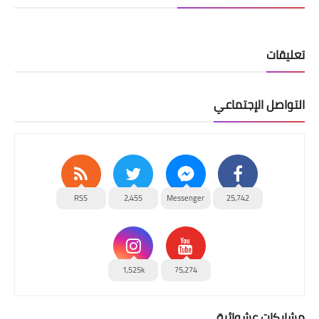
تعليقات
التواصل الإجتماعي
RSS
2,455
Messenger
25,742
1,525k
75,274
مشاركات عشوائية