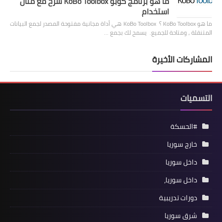
ما هو برنامج كوبو KoBo Toolbox شرح مع مثال
استخدام
ما هو KoBo Toolbox ؟ KoBo Toolbox هي أداة مجانية مفتوحة المصدر لجمع البيانات
المتنقلة ، ومتاحة للجميع. يسمح لك بجمع …
المشاركات الأخيرة
التسميات
#الحسكة
خارج سوريا
داخل سوريا
داخل سوريا،
دورات تدريبية
شرق سوريا