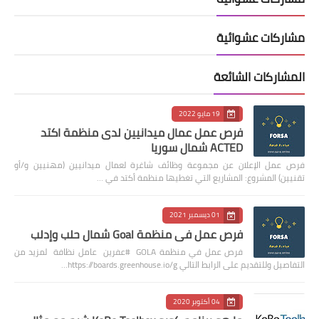
مشاركات عشوائية
المشاركات الشائعة
19 مايو 2022
فرص عمل عمال ميدانيين لدى منظمة اكتد
ACTED شمال سوريا
فرص عمل الإعلان عن مجموعة وظائف شاغرة لعمال ميدانيين (مهنيين و/أو
تقنيين) المشروع: المشاريع التي تغطيها منظمة أكتد في …
01 ديسمبر 2021
فرص عمل في منظمة Goal شمال حلب وإدلب
فرص عمل في منظمة GOLA #عفرين عامل نظافة لمزيد من
التفاصيل وللتقديم على الرابط التالي https://boards.greenhouse.io/g…
04 أكتوبر 2020