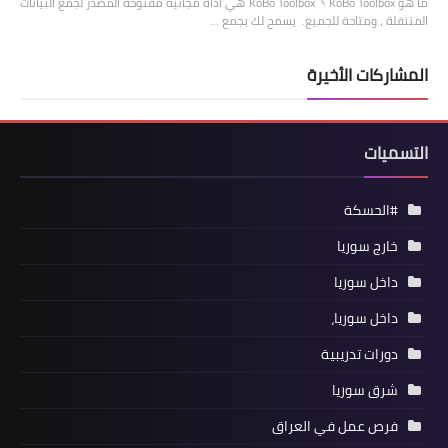
ما هو KoBo Toolbox ؟ KoBo Toolbox هي أداة مجانية مفتوحة المصدر لجمع البيانات
المتنقلة ، ومتاحة للجميع. يسمح لك بجمع …
المشاركات الأخيرة
التسميات
#الحسكة
خارج سوريا
داخل سوريا
داخل سوريا،
دورات تدريبية
شرق سوريا
فرص عمل في العراق