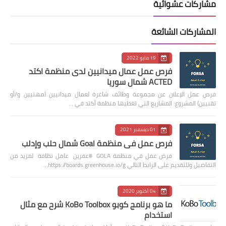
مشاركات عشوائية
المشاركات الشائعة
19 مايو 2022
فرص عمل عمال ميدانيين لدى منظمة اكتد
ACTED شمال سوريا
فرص عمل الإعلان عن مجموعة وظائف شاغرة لعمال ميدانيين (مهنيين و/أو
تقنيين) المشروع: المشاريع التي تغطيها منظمة أكتد في …
01 ديسمبر 2021
فرص عمل في منظمة Goal شمال حلب وإدلب
فرص عمل في منظمة GOLA #عفرين عامل نظافة لمزيد من
التفاصيل وللتقديم على الرابط التالي https://boards.greenhouse.io/g…
04 أكتوبر 2020
ما هو برنامج كوبو KoBo Toolbox شرح مع مثال
استخدام