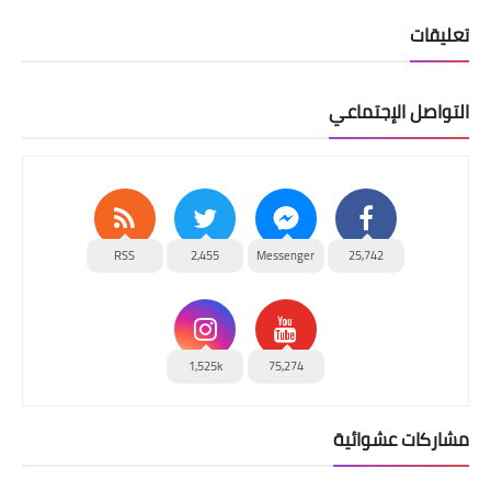
تعليقات
التواصل الإجتماعي
RSS
2,455
Messenger
25,742
1,525k
75,274
مشاركات عشوائية