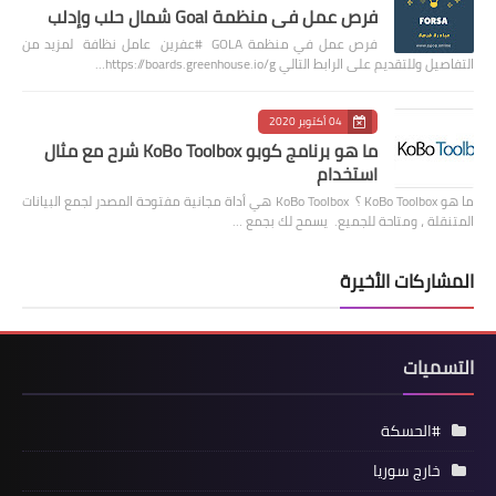
فرص عمل في منظمة Goal شمال حلب وإدلب
فرص عمل في منظمة GOLA #عفرين عامل نظافة لمزيد من
التفاصيل وللتقديم على الرابط التالي https://boards.greenhouse.io/g…
04 أكتوبر 2020
ما هو برنامج كوبو KoBo Toolbox شرح مع مثال
استخدام
ما هو KoBo Toolbox ؟ KoBo Toolbox هي أداة مجانية مفتوحة المصدر لجمع البيانات
المتنقلة ، ومتاحة للجميع. يسمح لك بجمع …
المشاركات الأخيرة
التسميات
#الحسكة
خارج سوريا