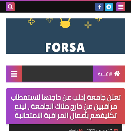
بحث هذه
المدونة
الإلكتروني
الرئيسية
القائمة
تعلن جامعة إدلب عن حاجتها لاستقطاب
مناقصات
مراقبين من خارج ملاك الجامعة ، ليتم
تكليفهم بأعمال المراقبة الامتحانية
فرص عمل داخل سوريا
فرص عمل في تركيا
17 ديسمبر 2022
admin